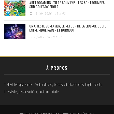
#RÉTROGAMING : TU TE SOUVIENS… LES SCHTROUMPFS,
SUR COLECOVISION ?
19 juin 2026 - 19 h 02
ON A TESTÉ SCREAMER, LE RETOUR DE LA LICENCE CULTE
ENTRE RIDGE RACER ET BURNOUT
7 juin 2026 - 9 h 27
À PROPOS
THM Magazine : Actualités, tests et dossiers high-tech,
lifestyle, jeux vidéo, automobile…
COPYRIGHT © THMMAGAZINE, TOUS DROITS RÉSERVÉS.