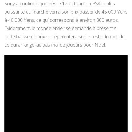
Sony a confirmé que dès le 12 octobre, la PS4 la plus
puissante du marché verra son prix passer de 45 000 Yens
à 40 000 Yens, ce qui correspond à environ 300 euros.
Evidemment, le monde entier se demande à présent si
cette baisse de prix se répercutera sur le reste du monde,
ce qui arrangerait pas mal de joueurs pour Noël.