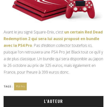
Avant le jeu signé Square-Enix, c’est
un certain Red Dead
Redemption 2 qui sera lui aussi proposé en bundle
avec la PS4 Pro
. Pas d’édition collector toutefois ici,
puisque l’on retrouvera une PS4 Pro Jet Black tout ce qu’il y
a de plus classique. Un bundle qui sera disponible au Japon
le 26 octobre au prix de 325 euros, mais également en
France, pour l’heure à 399 euros donc.
TAGS :
PS4 Pro
L'AUTEUR