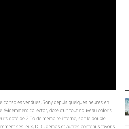
 de consoles vendues, Sony depuis quelques heures en
e évidemment collector, doté d’un tout nouveau coloris
eurs doté de 2 To de mémoire interne, soit le double
ègrement ses jeux, DLC, démos et autres contenus favoris.