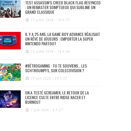
TEST ASSASSIN’S CREED BLACK FLAG RESYNCED
: UN REMASTER SOMPTUEUX QUI SUBLIME UN
GRAND CLASSIQUE
17 juillet 2026 - 10 h 37
IL Y A 25 ANS, LA GAME BOY ADVANCE RÉALISAIT
UN RÊVE DE JOUEURS : EMPORTER LA SUPER
NINTENDO PARTOUT
13 juillet 2026 - 14 h 48
#RÉTROGAMING : TU TE SOUVIENS… LES
SCHTROUMPFS, SUR COLECOVISION ?
19 juin 2026 - 19 h 02
ON A TESTÉ SCREAMER, LE RETOUR DE LA
LICENCE CULTE ENTRE RIDGE RACER ET
BURNOUT
7 juin 2026 - 9 h 27