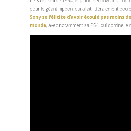
Le 3 décembre 1994, le Japon découvrait la tout
pour le géant nippon, qui allait littéralement bou
Sony se félicite d’avoir écoulé pas moins d
monde
, avec notamment sa PS4, qui domine le 