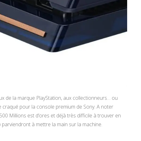
 de la marque PlayStation, aux collectionneurs… ou
e craqué pour la console premium de Sony. A noter
0 Millions est d’ores et déjà très difficile à trouver en
) parviendront à mettre la main sur la machine.