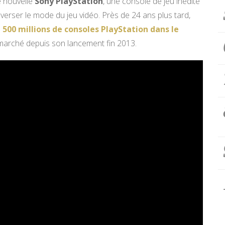
e nouvelle
Sony PlayStation
, une console de jeu inédite
leverser le mode du jeu vidéo. Près de 24 ans plus tard,
e 500 millions de consoles PlayStation dans le
marché depuis son lancement fin 2013.