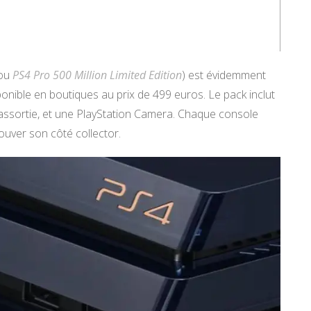
(ou
PS4 Pro 500 Million Limited Edition
) est évidemment
nible en boutiques au prix de 499 euros. Le pack inclut
o assortie, et une PlayStation Camera. Chaque console
ouver son côté collector.