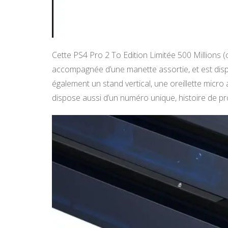
Cette PS4 Pro 2 To Edition Limitée 500 Millions 
accompagnée d’une manette assortie, et est dispo
également un stand vertical, une oreillette micr
dispose aussi d’un numéro unique, histoire de pr