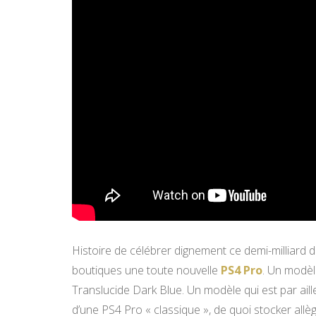
Histoire de célébrer dignement ce demi-milliard
boutiques une toute nouvelle
PS4 Pro
. Un modèl
Translucide Dark Blue. Un modèle qui est par aill
d’une PS4 Pro « classique », de quoi stocker all