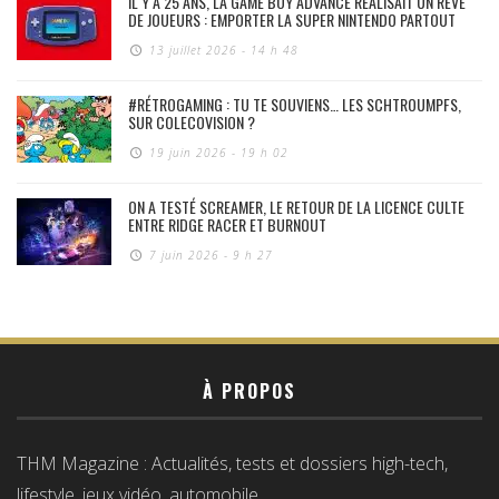
IL Y A 25 ANS, LA GAME BOY ADVANCE RÉALISAIT UN RÊVE
DE JOUEURS : EMPORTER LA SUPER NINTENDO PARTOUT
13 juillet 2026 - 14 h 48
#RÉTROGAMING : TU TE SOUVIENS… LES SCHTROUMPFS,
SUR COLECOVISION ?
19 juin 2026 - 19 h 02
ON A TESTÉ SCREAMER, LE RETOUR DE LA LICENCE CULTE
ENTRE RIDGE RACER ET BURNOUT
7 juin 2026 - 9 h 27
À PROPOS
THM Magazine : Actualités, tests et dossiers high-tech,
lifestyle, jeux vidéo, automobile…