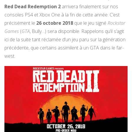
Red Dead Redemption 2
arrivera finalement sur nos
consoles PS4 et Xbox One à la fin de cette année. C’est
précisément le
26 octobre 2018
que le jeu signé
Rockstar
Games
(
GTA
, Bully…) sera disponible. Rappelons qu’il s’agit
ici de la suite tant réclamée d’un jeu paru sur la génération
précédente, que certains assimilent à un GTA dans le far-
west.