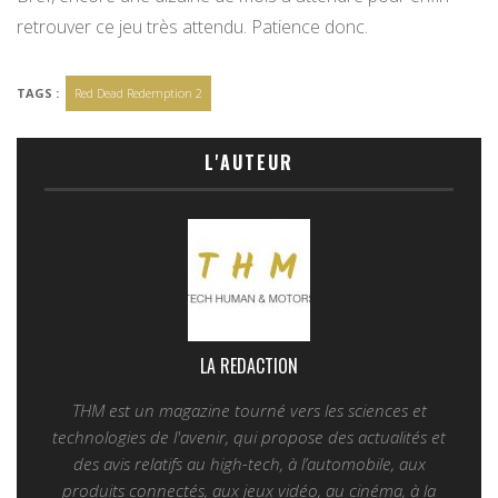
retrouver ce jeu très attendu. Patience donc.
TAGS :
Red Dead Redemption 2
L'AUTEUR
LA REDACTION
THM est un magazine tourné vers les sciences et
technologies de l'avenir, qui propose des actualités et
des avis relatifs au high-tech, à l’automobile, aux
produits connectés, aux jeux vidéo, au cinéma, à la