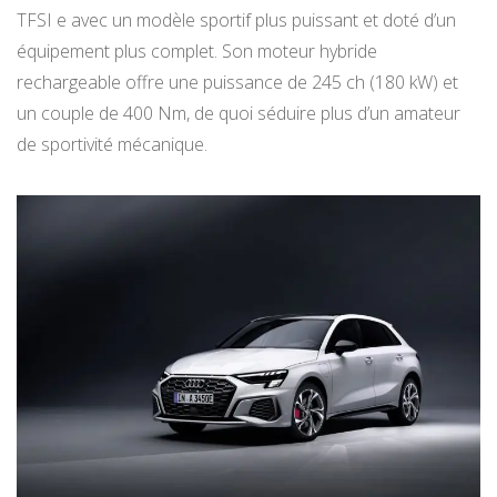
TFSI e avec un modèle sportif plus puissant et doté d’un
équipement plus complet. Son moteur hybride
rechargeable offre une puissance de 245 ch (180 kW) et
un couple de 400 Nm, de quoi séduire plus d’un amateur
de sportivité mécanique.