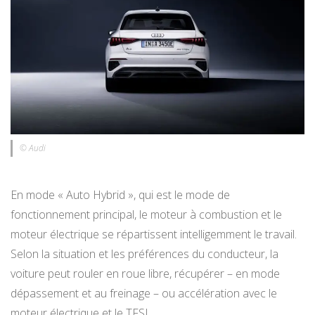
© Audi
En mode « Auto Hybrid », qui est le mode de
fonctionnement principal, le moteur à combustion et le
moteur électrique se répartissent intelligemment le travail.
Selon la situation et les préférences du conducteur, la
voiture peut rouler en roue libre, récupérer – en mode
dépassement et au freinage – ou accélération avec le
moteur électrique et le TFSI.