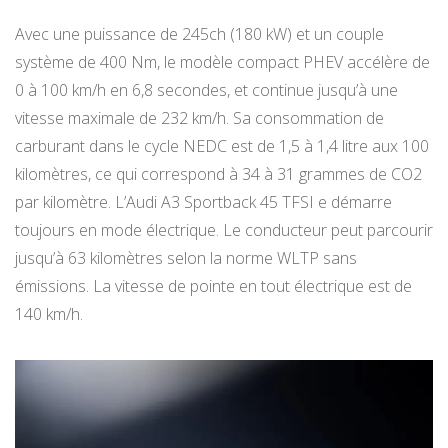
Avec une puissance de 245ch (180 kW) et un couple
système de 400 Nm, le modèle compact PHEV accélère de
0 à 100 km/h en 6,8 secondes, et continue jusqu’à une
vitesse maximale de 232 km/h. Sa consommation de
carburant dans le cycle NEDC est de 1,5 à 1,4 litre aux 100
kilomètres, ce qui correspond à 34 à 31 grammes de CO2
par kilomètre. L’Audi A3 Sportback 45 TFSI e démarre
toujours en mode électrique. Le conducteur peut parcourir
jusqu’à 63 kilomètres selon la norme WLTP sans
émissions. La vitesse de pointe en tout électrique est de
140 km/h.