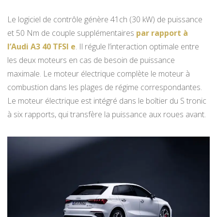
Le logiciel de contrôle génère 41ch (30 kW) de puissance
et 50 Nm de couple supplémentaires
par rapport à
l’Audi A3 40 TFSI e
. Il régule l’interaction optimale entre
les deux moteurs en cas de besoin de puissance
maximale. Le moteur électrique complète le moteur à
combustion dans les plages de régime correspondantes.
Le moteur électrique est intégré dans le boîtier du S tronic
à six rapports, qui transfère la puissance aux roues avant.