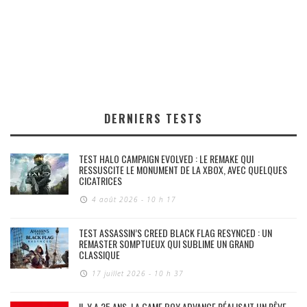
DERNIERS TESTS
TEST HALO CAMPAIGN EVOLVED : LE REMAKE QUI
RESSUSCITE LE MONUMENT DE LA XBOX, AVEC QUELQUES
CICATRICES
4 août 2026 - 10 h 17
TEST ASSASSIN’S CREED BLACK FLAG RESYNCED : UN
REMASTER SOMPTUEUX QUI SUBLIME UN GRAND
CLASSIQUE
17 juillet 2026 - 10 h 37
IL Y A 25 ANS, LA GAME BOY ADVANCE RÉALISAIT UN RÊVE