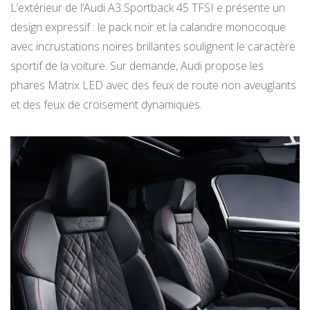
L’extérieur de l’Audi A3 Sportback 45 TFSI e présente un
design expressif : le pack noir et la calandre monocoque
avec incrustations noires brillantes soulignent le caractère
sportif de la voiture. Sur demande, Audi propose les
phares Matrix LED avec des feux de route non aveuglants
et des feux de croisement dynamiques.