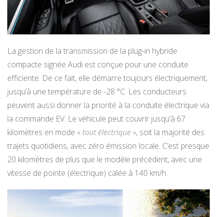
La gestion de la transmission de la plug-in hybride
compacte signée Audi est conçue pour une conduite
efficiente. De ce fait, elle démarre toujours électriquement,
jusqu’à une température de -28 °C. Les conducteurs
peuvent aussi donner la priorité à la conduite électrique via
la commande EV. Le véhicule peut couvrir jusqu’à 67
kilomètres en mode
« tout électrique »
, soit la majorité des
trajets quotidiens, avec zéro émission locale. C’est presque
20 kilomètres de plus que le modèle précédent, avec une
vitesse de pointe (électrique) calée à 140 km/h.