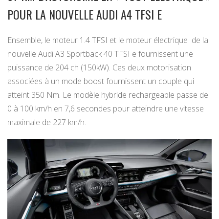
POUR LA NOUVELLE AUDI A4 TFSI E
Ensemble, le moteur 1.4 TFSI et le moteur électrique de la
nouvelle Audi A3 Sportback 40 TFSI e fournissent une
puissance de 204 ch (150kW). Ces deux motorisation
associées à un mode boost fournissent un couple qui
atteint 350 Nm. Le modèle hybride rechargeable passe de
0 à 100 km/h en 7,6 secondes pour atteindre une vitesse
maximale de 227 km/h.