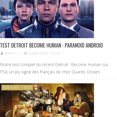
TEST DETROIT BECOME HUMAN : PARANOID ANDROID
Mister L.
/
5 juillet 2018 - 9 h 25
/
Notre test complet du récent Detroit : Become Human sur
PS4, un jeu signé des français de chez Quantic Dream.
JEUX VIDÉO
/
TESTS