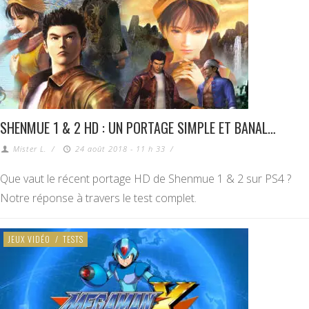
SHENMUE 1 & 2 HD : UN PORTAGE SIMPLE ET BANAL…
Mister L.
/
24 août 2018 - 11 h 33
/
Que vaut le récent portage HD de Shenmue 1 & 2 sur PS4 ?
Notre réponse à travers le test complet.
JEUX VIDÉO
/
TESTS