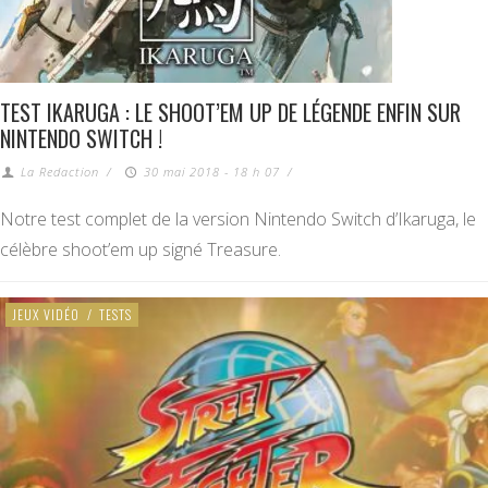
TEST IKARUGA : LE SHOOT’EM UP DE LÉGENDE ENFIN SUR
NINTENDO SWITCH !
La Redaction
/
30 mai 2018 - 18 h 07
/
Notre test complet de la version Nintendo Switch d’Ikaruga, le
célèbre shoot’em up signé Treasure.
JEUX VIDÉO
/
TESTS