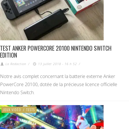
TEST ANKER POWERCORE 20100 NINTENDO SWITCH
EDITION
La Redaction
/
13 juillet 2018 - 16 h 52
/
Notre avis complet concernant la batterie externe Anker
PowerCore 20100, dotée de la précieuse licence officielle
Nintendo Switch.
JEUX VIDÉO
/
TESTS