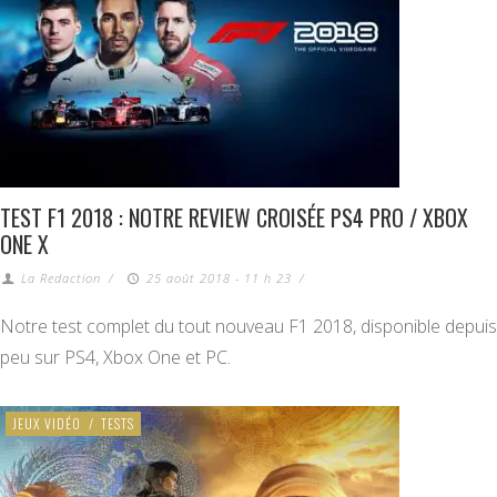
TEST F1 2018 : NOTRE REVIEW CROISÉE PS4 PRO / XBOX
ONE X
La Redaction
/
25 août 2018 - 11 h 23
/
Notre test complet du tout nouveau F1 2018, disponible depuis
peu sur PS4, Xbox One et PC.
JEUX VIDÉO
/
TESTS