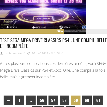
60
%
TEST SEGA MEGA DRIVE CLASSICS PS4 : UNE COMPIL’ BELLE
ET INCOMPLÈTE
La Redaction
/
28 mai 2018 - 9 h 16
/
Après plusieurs compilations ces dernières années, voilà SEGA
Mega Drive Classics sur PS4 et Xbox One. Une compil’ à la fois
belle, mais bigrement incomplète…
1
…
56
57
58
59
60
61