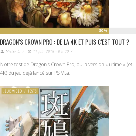
80
%
DRAGON’S CROWN PRO : DE LA 4K ET PUIS C’EST TOUT ?
Mister L.
/
11 juin 2018 - 8 h 30
/
Notre test de Dragon’s Crown Pro, ou la version « ultime » (et
4K) du jeu déjà lancé sur PS Vita.
JEUX VIDÉO
/
TESTS