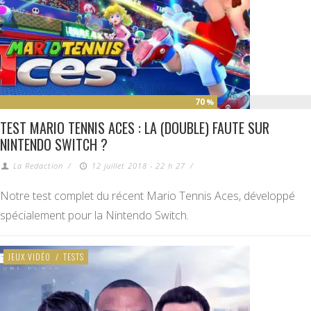
70
%
TEST MARIO TENNIS ACES : LA (DOUBLE) FAUTE SUR
NINTENDO SWITCH ?
La Redaction
/
12 juillet 2018 - 22 h 27
/
Notre test complet du récent Mario Tennis Aces, développé
spécialement pour la Nintendo Switch.
JEUX VIDÉO
/
TESTS