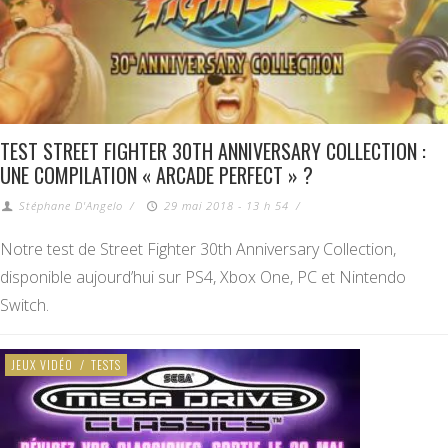
TEST STREET FIGHTER 30TH ANNIVERSARY COLLECTION :
UNE COMPILATION « ARCADE PERFECT » ?
Stéphane D'Angelo
/
29 mai 2018 - 13 h 54
/
Notre test de Street Fighter 30th Anniversary Collection,
disponible aujourd’hui sur PS4, Xbox One, PC et Nintendo
Switch.
JEUX VIDÉO
/
TESTS