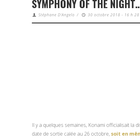
SYMPHONY OF THE NIGHT…
Stéphane D'Angelo
/
30 octobre 2018 - 16 h 28
Il y a quelques semaines, Konami officialisait la d
date de sortie calée au 26 octobre,
soit en mêm