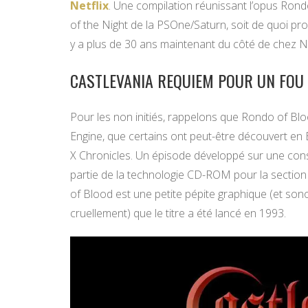
Netflix
. Une compilation réunissant l’opus Rond
of the Night de la PSOne/Saturn, soit de quoi pr
y a plus de 30 ans maintenant du côté de chez N
CASTLEVANIA REQUIEM POUR UN FOU
Pour les non initiés, rappelons que Rondo of Bl
Engine, que certains ont peut-être découvert en E
X Chronicles. Un épisode développé sur une cons
partie de la technologie CD-ROM pour la section 
of Blood est une petite pépite graphique (et sonor
cruellement) que le titre a été lancé en 1993.