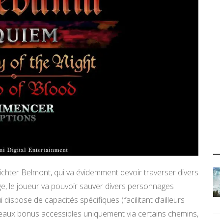
ichter Belmont, qui va évidemment devoir traverser divers
ge, le joueur va pouvoir sauver divers personnages
i dispose de capacités spécifiques (facilitant d’ailleurs
iveaux bonus accessibles uniquement via certains chemins,