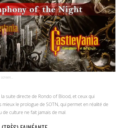
e screen…
 la suite directe de Rondo of Blood, et ceux qui
 mieux le prologue de SOTN, qui permet en réalité de
 de culture ne fait jamais de mal.
 (TRÈS) FAINÉANTE…