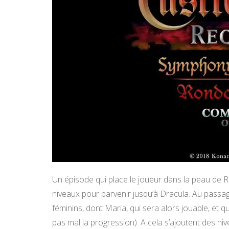
Un épisode qui place le joueur dans la peau de R
niveaux pour parvenir jusqu’à Dracula. Au passa
féminins, dont Maria, qui sera alors jouable, et qu
pas mal la progression). A cela s’ajoutent des n