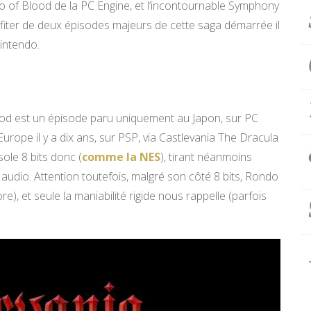
o of Blood de la PC Engine, et l’incontournable Symphony
ofiter de deux épisodes majeurs de cette saga démarrée il
intendo.
ood est un épisode paru uniquement au Japon, sur PC
urope il y a dix ans, sur PSP, via Castlevania The Dracula
ole 8 bits donc (
comme la NES
), tirant néanmoins
audio. Attention toutefois, malgré son côté 8 bits, Rondo
e), et seule la maniabilité rigide nous rappelle (parfois