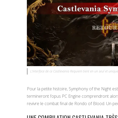
L’interface de ce Castlevania Requiem tient en un seul et uniqu
Pour la petite histoire, Symphony of the Night est
termineront l’opus PC Engine comprendront alors
revivre le combat final de Rondo of Blood. Un peu
UNE COMPILATION CASTLEVANIA TRÈS