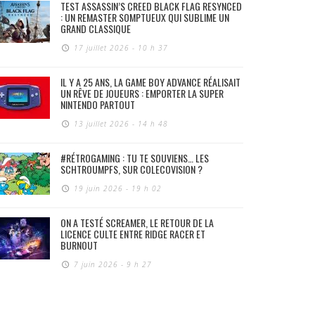
TEST ASSASSIN’S CREED BLACK FLAG RESYNCED
: UN REMASTER SOMPTUEUX QUI SUBLIME UN
GRAND CLASSIQUE
17 juillet 2026 - 10 h 37
IL Y A 25 ANS, LA GAME BOY ADVANCE RÉALISAIT
UN RÊVE DE JOUEURS : EMPORTER LA SUPER
NINTENDO PARTOUT
13 juillet 2026 - 14 h 48
#RÉTROGAMING : TU TE SOUVIENS… LES
SCHTROUMPFS, SUR COLECOVISION ?
19 juin 2026 - 19 h 02
ON A TESTÉ SCREAMER, LE RETOUR DE LA
LICENCE CULTE ENTRE RIDGE RACER ET
BURNOUT
7 juin 2026 - 9 h 27