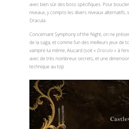
avec bien sûr des boss spécifiques. Pour boucler 
niveaux, y compris les divers niveaux alternatifs,
Dracula.
Concernant Symphony of the Night, on ne présen
de la saga, et comme l’un des meilleurs jeux de to
vampire lui même, Alucard (soit «
Dracula
» à l’en
avec de très nombreux secrets, et une dimension
technique au top.