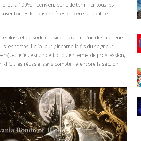
le jeu à 100%, il convient donc de terminer tous les
 sauver toutes les prisonnières et bien sûr abattre
te plus cet épisode considéré comme l’un des meilleurs
us les temps. Le joueur y incarne le fils du seigneur
vers), et le jeu est un petit bijou en terme de progression,
 RPG très réussie, sans compter là encore la section