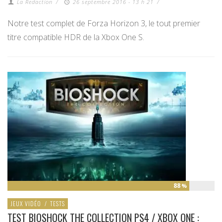
La Redaction
/
26 septembre 2016 - 13 h 21
/
Notre test complet de Forza Horizon 3, le tout premier
titre compatible HDR de la Xbox One S.
88
%
JEUX VIDÉO
/
TESTS
TEST BIOSHOCK THE COLLECTION PS4 / XBOX ONE :