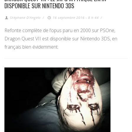
DISPONIBLE SUR NINTENDO 3DS
Stéphane D'Angelo
/
16 septembre 2016 - 8 h 44
/
Refonte complète de l’opus paru en 2000 sur PSOne,
Dragon Quest VII est disponible sur Nintendo 3DS, en
français bien évidemment.