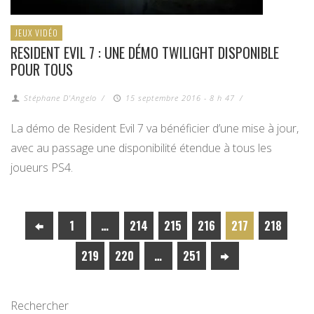
JEUX VIDÉO
RESIDENT EVIL 7 : UNE DÉMO TWILIGHT DISPONIBLE
POUR TOUS
Stéphane D'Angelo
/
15 septembre 2016 - 8 h 47
/
La démo de Resident Evil 7 va bénéficier d’une mise à jour,
avec au passage une disponibilité étendue à tous les
joueurs PS4.
1
…
214
215
216
217
218
219
220
…
251
Rechercher