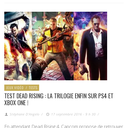
JEUX VIDÉO
/
TESTS
TEST DEAD RISING : LA TRILOGIE ENFIN SUR PS4 ET
XBOX ONE !
Stéphane D'Angelo
/
17 septembre 2016 - 9 h 30
/
En attendant Dead Rising 4, Capcom propose de retrouver