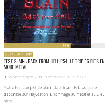
66
%
JEUX VIDÉO
/
TESTS
TEST SLAIN : BACK FROM HELL PS4, LE TRIP 16 BITS EN
MODE MÉTAL
Stéphane D'Angelo
/
29 septembre 2016 - 11 h 43
/
Notre test complet de Slain : Back from Hell, tout juste
disponible sur PlayStation 4, hommage au métal et au Dieu
rétro.