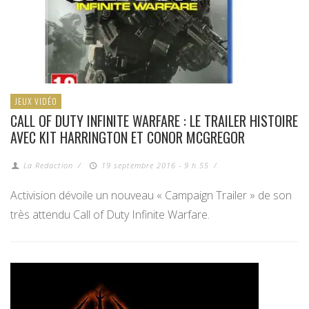
JEUX VIDÉO
CALL OF DUTY INFINITE WARFARE : LE TRAILER HISTOIRE
AVEC KIT HARRINGTON ET CONOR MCGREGOR
La Redaction
/
19 septembre 2016 - 9 h 55
/
Activision dévoile un nouveau « Campaign Trailer » de son
très attendu Call of Duty Infinite Warfare.