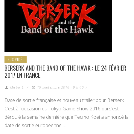
JEUX VIDÉO
BERSERK AND THE BAND OF THE HAWK : LE 24 FÉVRIER
2017 EN FRANCE
Mister L.
/
19 septembre 2016 - 9 h 40
/
Date de sortie française et nouveau trailer pour Berserk
C’est à l’occasion du Tokyo Game Show 2016 qui s’est
déroulé la semaine dernière que Tecmo Koei a annoncé la
date de sortie européenne …