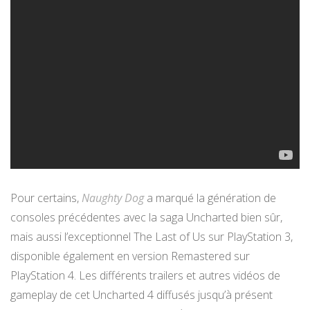
Pour certains,
Naughty Dog
a marqué la génération de
consoles précédentes avec la saga Uncharted bien sûr,
mais aussi l’exceptionnel The Last of Us sur PlayStation 3,
disponible également en version Remastered sur
PlayStation 4. Les différents trailers et autres vidéos de
gameplay de cet Uncharted 4 diffusés jusqu’à présent