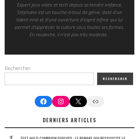
Expert jeux vidéo et tech depuis sa tendre enfance,
Stéphane est un touche-à-tout de génie, doté d'un
talent inné et d'une ouverture d'esprit infinie qui lui
permet d'apprécier la culture sous toutes ses formes.
En revanche, il n'est pas très modeste...
Rechercher
RECHERCHER
Facebook
Instagram
X
Google News
DERNIERS ARTICLES
TEST HALO CAMPAIGN EVOLVED : LE REMAKE QUI RESSUSCITE LE