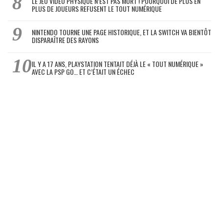
LE JEU VIDÉO PHYSIQUE N’EST PAS MORT ! POURQUOI DE PLUS EN
PLUS DE JOUEURS REFUSENT LE TOUT NUMÉRIQUE
NINTENDO TOURNE UNE PAGE HISTORIQUE, ET LA SWITCH VA BIENTÔT
DISPARAÎTRE DES RAYONS
IL Y A 17 ANS, PLAYSTATION TENTAIT DÉJÀ LE « TOUT NUMÉRIQUE »
AVEC LA PSP GO… ET C’ÉTAIT UN ÉCHEC