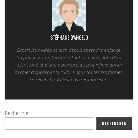
STÉPHANE D'ANGELO
Expert jeux vidéo et tech depuis sa tendre enfance,
Stéphane est un touche-à-tout de génie, doté d'un
talent inné et d'une ouverture d'esprit infinie qui lui
permet d'apprécier la culture sous toutes ses formes.
En revanche, il n'est pas très modeste...
Rechercher
RECHERCHER