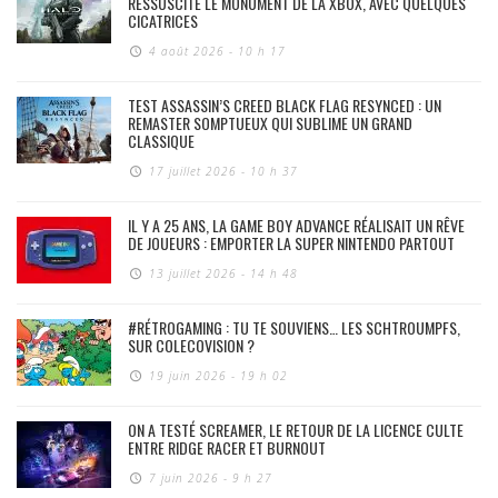
RESSUSCITE LE MONUMENT DE LA XBOX, AVEC QUELQUES
CICATRICES
4 août 2026 - 10 h 17
TEST ASSASSIN’S CREED BLACK FLAG RESYNCED : UN
REMASTER SOMPTUEUX QUI SUBLIME UN GRAND
CLASSIQUE
17 juillet 2026 - 10 h 37
IL Y A 25 ANS, LA GAME BOY ADVANCE RÉALISAIT UN RÊVE
DE JOUEURS : EMPORTER LA SUPER NINTENDO PARTOUT
13 juillet 2026 - 14 h 48
#RÉTROGAMING : TU TE SOUVIENS… LES SCHTROUMPFS,
SUR COLECOVISION ?
19 juin 2026 - 19 h 02
ON A TESTÉ SCREAMER, LE RETOUR DE LA LICENCE CULTE
ENTRE RIDGE RACER ET BURNOUT
7 juin 2026 - 9 h 27