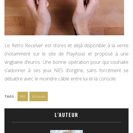
Le Retro Receiver est d’ores et déjà disponible à la vente
(notamment sur le site de PlayAsia) et proposé à une
vingtaine d’euros. Une bonne opération pour qui souhaite
s’adonner à ses jeux NES d’origine, sans forcément se
débattre avec le moindre câble entre lui et la console.
TAGS :
NES
Nintendo
L'AUTEUR