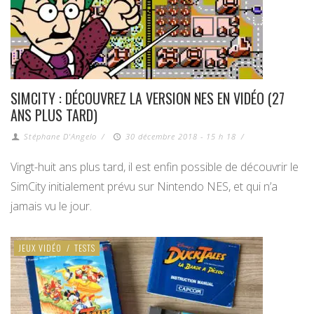
SIMCITY : DÉCOUVREZ LA VERSION NES EN VIDÉO (27
ANS PLUS TARD)
Stéphane D'Angelo
/
30 décembre 2018 - 15 h 18
/
Vingt-huit ans plus tard, il est enfin possible de découvrir le
SimCity initialement prévu sur Nintendo NES, et qui n’a
jamais vu le jour.
JEUX VIDÉO
/
TESTS