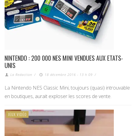
NINTENDO : 200 000 NES MINI VENDUES AUX ETATS-
UNIS
La Redaction
/
18 décembre 2016 - 13 h 09
/
La Nintendo NES Classic Mini, toujours (quasi) introuvable
en boutiques, aurait exploser les scores de vente.
JEUX VIDÉO