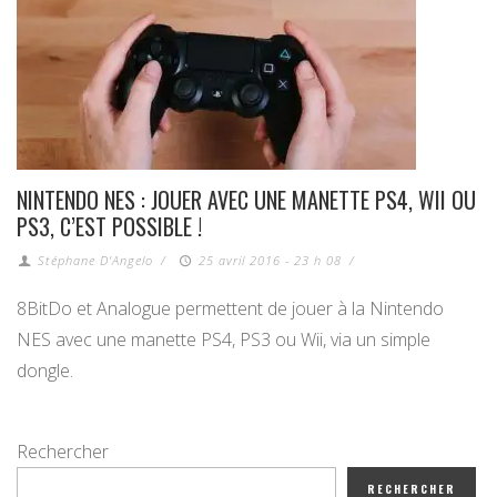
NINTENDO NES : JOUER AVEC UNE MANETTE PS4, WII OU
PS3, C’EST POSSIBLE !
Stéphane D'Angelo
/
25 avril 2016 - 23 h 08
/
8BitDo et Analogue permettent de jouer à la Nintendo
NES avec une manette PS4, PS3 ou Wii, via un simple
dongle.
Rechercher
RECHERCHER