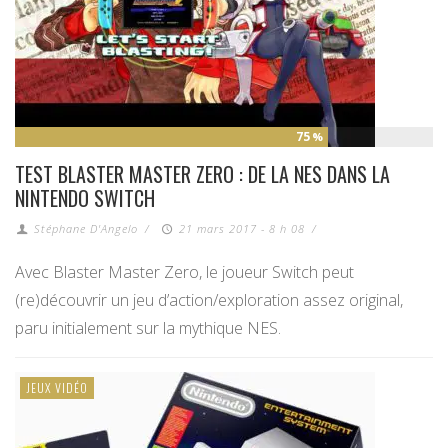
75
%
TEST BLASTER MASTER ZERO : DE LA NES DANS LA
NINTENDO SWITCH
Stéphane D'Angelo
/
21 mars 2017 - 8 h 08
/
Avec Blaster Master Zero, le joueur Switch peut
(re)découvrir un jeu d’action/exploration assez original,
paru initialement sur la mythique NES.
JEUX VIDÉO