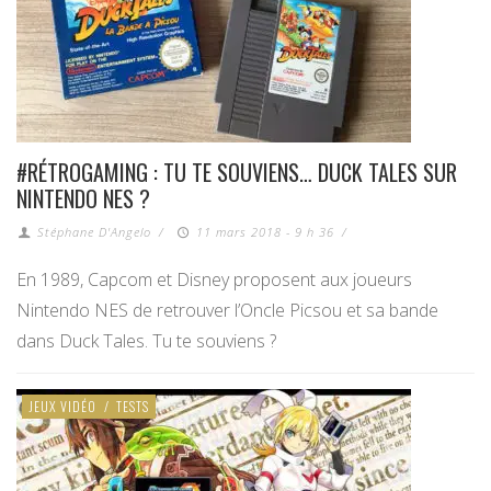
#RÉTROGAMING : TU TE SOUVIENS… DUCK TALES SUR
NINTENDO NES ?
Stéphane D'Angelo
/
11 mars 2018 - 9 h 36
/
En 1989, Capcom et Disney proposent aux joueurs
Nintendo NES de retrouver l’Oncle Picsou et sa bande
dans Duck Tales. Tu te souviens ?
JEUX VIDÉO
/
TESTS