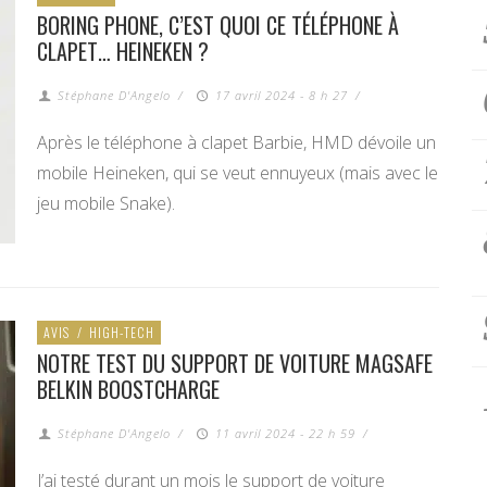
BORING PHONE, C’EST QUOI CE TÉLÉPHONE À
CLAPET… HEINEKEN ?
Stéphane D'Angelo
/
17 avril 2024 - 8 h 27
/
Après le téléphone à clapet Barbie, HMD dévoile un
mobile Heineken, qui se veut ennuyeux (mais avec le
jeu mobile Snake).
AVIS
/
HIGH-TECH
NOTRE TEST DU SUPPORT DE VOITURE MAGSAFE
BELKIN BOOSTCHARGE
Stéphane D'Angelo
/
11 avril 2024 - 22 h 59
/
J’ai testé durant un mois le support de voiture