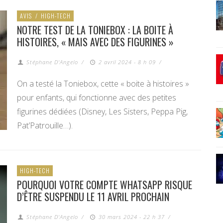
AVIS
/
HIGH-TECH
NOTRE TEST DE LA TONIEBOX : LA BOITE À
HISTOIRES, « MAIS AVEC DES FIGURINES »
Stéphane D'Angelo
/
2 avril 2024 - 8 h 09
/
On a testé la Toniebox, cette « boite à histoires »
pour enfants, qui fonctionne avec des petites
figurines dédiées (Disney, Les Sisters, Peppa Pig,
Pat’Patrouille…).
HIGH-TECH
POURQUOI VOTRE COMPTE WHATSAPP RISQUE
D’ÊTRE SUSPENDU LE 11 AVRIL PROCHAIN
Stéphane D'Angelo
/
30 mars 2024 - 22 h 37
/