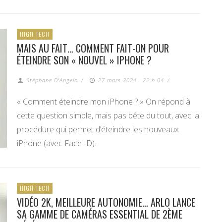
HIGH-TECH
MAIS AU FAIT… COMMENT FAIT-ON POUR
ÉTEINDRE SON « NOUVEL » IPHONE ?
Stéphane D'Angelo
/
27 mars 2024 - 22 h 04
/
« Comment éteindre mon iPhone ? » On répond à
cette question simple, mais pas bête du tout, avec la
procédure qui permet d’éteindre les nouveaux
iPhone (avec Face ID).
HIGH-TECH
VIDÉO 2K, MEILLEURE AUTONOMIE… ARLO LANCE
SA GAMME DE CAMÉRAS ESSENTIAL DE 2ÈME