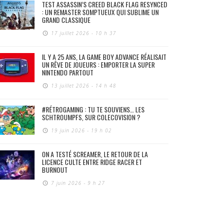
TEST ASSASSIN’S CREED BLACK FLAG RESYNCED
: UN REMASTER SOMPTUEUX QUI SUBLIME UN
GRAND CLASSIQUE
17 juillet 2026 - 10 h 37
IL Y A 25 ANS, LA GAME BOY ADVANCE RÉALISAIT
UN RÊVE DE JOUEURS : EMPORTER LA SUPER
NINTENDO PARTOUT
13 juillet 2026 - 14 h 48
#RÉTROGAMING : TU TE SOUVIENS… LES
SCHTROUMPFS, SUR COLECOVISION ?
19 juin 2026 - 19 h 02
ON A TESTÉ SCREAMER, LE RETOUR DE LA
LICENCE CULTE ENTRE RIDGE RACER ET
BURNOUT
7 juin 2026 - 9 h 27