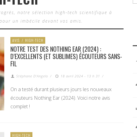
ogrès, notre sélection high-tech scientifique à
 pour un imbécile devant vos amis.
AVIS
/
HIGH-TECH
NOTRE TEST DES NOTHING EAR (2024) :
D’EXCELLENTS (ET SUBLIMES) ÉCOUTEURS SANS-
FIL
Stéphane D'Angelo
/
18 avril 2024 - 13 h 31
/
On a testé durant plusieurs jours les nouveaux
écouteurs Nothing Ear (2024). Voici notre avis
complet !
HIGH-TECH