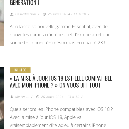
GÉNÉRATION !
La Redaction
/
25 mars 2024 - 11 h 10
/
Arlo lance sa nouvelle gamme Essential, avec de
nouvelles caméra d’intérieur et d’extérieur (et une
sonnette connectée) désormais en qualité 2K !
HIGH-TECH
« LA MISE À JOUR IOS 18 EST-ELLE COMPATIBLE
AVEC MON IPHONE ? » ON VOUS DIT TOUT
Mister L.
/
20 mars 2024 - 13 h 50
/
Quels seront les iPhone compatibles avec iOS 18 ?
Avec la mise à jour iOS 18, Apple va
vraisemblablement dire adieu à certains iPhone.