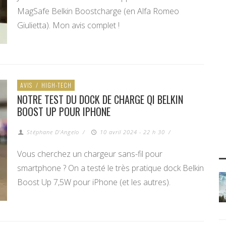
MagSafe Belkin Boostcharge (en Alfa Romeo
Giulietta). Mon avis complet !
AVIS
/
HIGH-TECH
NOTRE TEST DU DOCK DE CHARGE QI BELKIN
BOOST UP POUR IPHONE
Stéphane D'Angelo
/
10 avril 2024 - 22 h 30
/
Vous cherchez un chargeur sans-fil pour
smartphone ? On a testé le très pratique dock Belkin
Boost Up 7,5W pour iPhone (et les autres).