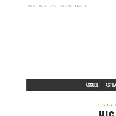
TESTS
ESSAIS
AVIS
CONTACT
L’ÉQUIPE
ACCUEIL
ACTUA
TOUS LES ART
HIG