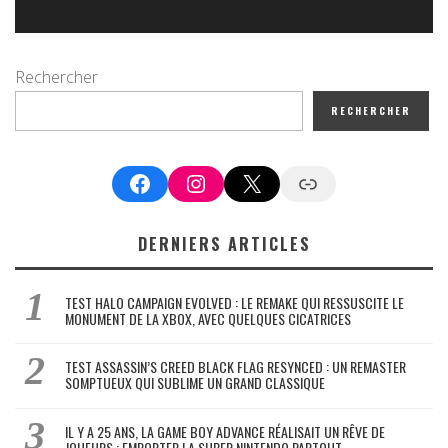
Rechercher
RECHERCHER
Facebook
Instagram
X
Google News
DERNIERS ARTICLES
TEST HALO CAMPAIGN EVOLVED : LE REMAKE QUI RESSUSCITE LE
MONUMENT DE LA XBOX, AVEC QUELQUES CICATRICES
TEST ASSASSIN’S CREED BLACK FLAG RESYNCED : UN REMASTER
SOMPTUEUX QUI SUBLIME UN GRAND CLASSIQUE
IL Y A 25 ANS, LA GAME BOY ADVANCE RÉALISAIT UN RÊVE DE
JOUEURS : EMPORTER LA SUPER NINTENDO PARTOUT