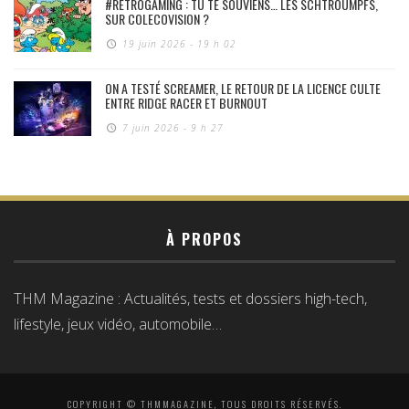
#RÉTROGAMING : TU TE SOUVIENS… LES SCHTROUMPFS,
SUR COLECOVISION ?
19 juin 2026 - 19 h 02
ON A TESTÉ SCREAMER, LE RETOUR DE LA LICENCE CULTE
ENTRE RIDGE RACER ET BURNOUT
7 juin 2026 - 9 h 27
À PROPOS
THM Magazine : Actualités, tests et dossiers high-tech,
lifestyle, jeux vidéo, automobile…
COPYRIGHT © THMMAGAZINE, TOUS DROITS RÉSERVÉS.