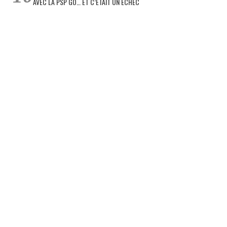
AVEC LA PSP GO… ET C’ÉTAIT UN ÉCHEC