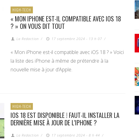
HIGH-TECH
« MON IPHONE EST-IL COMPATIBLE AVEC IOS 18
? » ON VOUS DIT TOUT
La Redaction
/
17 septembre 2024 - 13 h 07
/
« Mon iPhone est-il compatible avec iOS 18 ? » Voici
la liste des iPhone à même de prétendre à la
nouvelle mise à jour d’Apple.
HIGH-TECH
IOS 18 EST DISPONIBLE ! FAUT-IL INSTALLER LA
DERNIÈRE MISE À JOUR DE L’IPHONE ?
La Redaction
/
17 septembre 2024 - 8 h 44
/