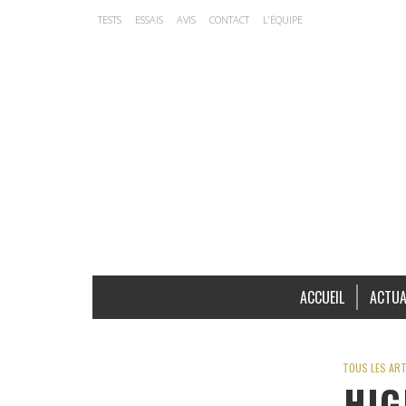
TESTS
ESSAIS
AVIS
CONTACT
L’ÉQUIPE
ACCUEIL
ACTUA
TOUS LES ART
HIG