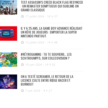
TEST ASSASSIN’S CREED BLACK FLAG RESYNCED
: UN REMASTER SOMPTUEUX QUI SUBLIME UN
GRAND CLASSIQUE
17 juillet 2026 - 10 h 37
IL Y A 25 ANS, LA GAME BOY ADVANCE RÉALISAIT
UN RÊVE DE JOUEURS : EMPORTER LA SUPER
NINTENDO PARTOUT
13 juillet 2026 - 14 h 48
#RÉTROGAMING : TU TE SOUVIENS… LES
SCHTROUMPFS, SUR COLECOVISION ?
19 juin 2026 - 19 h 02
ON A TESTÉ SCREAMER, LE RETOUR DE LA
LICENCE CULTE ENTRE RIDGE RACER ET
BURNOUT
7 juin 2026 - 9 h 27