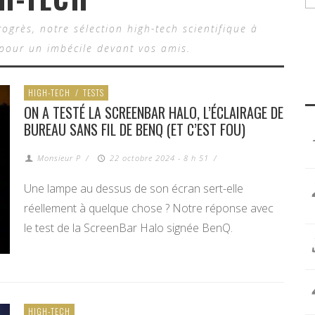
ogrès, notre sélection high-tech scientifique à
 pour un imbécile devant vos amis.
HIGH-TECH
/
TESTS
ON A TESTÉ LA SCREENBAR HALO, L’ÉCLAIRAGE DE
BUREAU SANS FIL DE BENQ (ET C’EST FOU)
Monsieur P
/
22 octobre 2024 - 8 h 51
/
Une lampe au dessus de son écran sert-elle
réellement à quelque chose ? Notre réponse avec
le test de la ScreenBar Halo signée BenQ.
HIGH-TECH