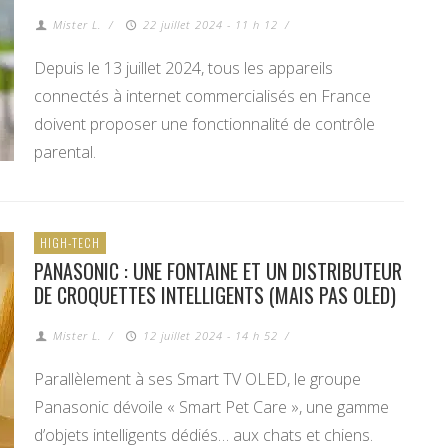
Mister L.
/
22 juillet 2024 - 11 h 12
/
Depuis le 13 juillet 2024, tous les appareils
connectés à internet commercialisés en France
doivent proposer une fonctionnalité de contrôle
parental.
HIGH-TECH
PANASONIC : UNE FONTAINE ET UN DISTRIBUTEUR
DE CROQUETTES INTELLIGENTS (MAIS PAS OLED)
Mister L.
/
12 juillet 2024 - 14 h 52
/
Parallèlement à ses Smart TV OLED, le groupe
Panasonic dévoile « Smart Pet Care », une gamme
d’objets intelligents dédiés… aux chats et chiens.