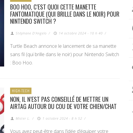
BOO HOO, C’EST QUOI CETTE MANETTE
FANTOMATIQUE (QUI BRILLE DANS LE NOIR) POUR
NINTENDO SWITCH ?
Stéphane D'Angelo
/
14 octobre 2024 - 10 h 40
/
Turtle Beach annonce le lancement de sa manette
sans fil (qui brille dans le noir) pour Nintendo Switch
: Boo Hoo.
HIGH-TECH
NON, IL N’EST PAS CONSEILLÉ DE METTRE UN
AIRTAG AUTOUR DU COU DE VOTRE CHIEN/CHAT
Mister L.
/
1 octobre 2024 - 8 h 52
/
Vous avez peut-être dans l’idée d’équiper votre