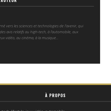
'AUTEUR
é vers les sciences et technologies de l'avenir, qui
es avis relatifs au high-tech, à l’automobile, aux
ux vidéo, au cinéma, à la musique...
À PROPOS