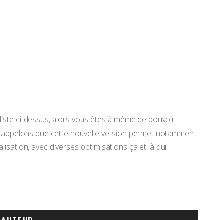
 liste ci-dessus, alors vous êtes à même de pouvoir
 Rappelons que cette nouvelle version permet notamment
alisation, avec diverses optimisations ça et là qui