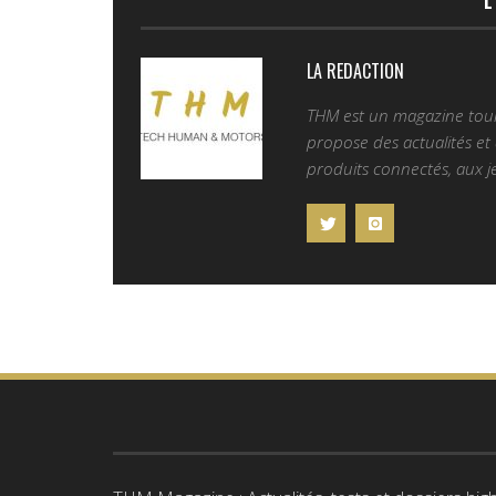
L
LA REDACTION
THM est un magazine tourn
propose des actualités et d
produits connectés, aux je