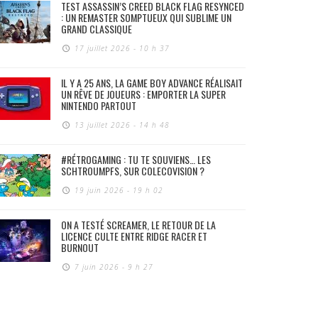
TEST ASSASSIN’S CREED BLACK FLAG RESYNCED
: UN REMASTER SOMPTUEUX QUI SUBLIME UN
GRAND CLASSIQUE
17 juillet 2026 - 10 h 37
IL Y A 25 ANS, LA GAME BOY ADVANCE RÉALISAIT
UN RÊVE DE JOUEURS : EMPORTER LA SUPER
NINTENDO PARTOUT
13 juillet 2026 - 14 h 48
#RÉTROGAMING : TU TE SOUVIENS… LES
SCHTROUMPFS, SUR COLECOVISION ?
19 juin 2026 - 19 h 02
ON A TESTÉ SCREAMER, LE RETOUR DE LA
LICENCE CULTE ENTRE RIDGE RACER ET
BURNOUT
7 juin 2026 - 9 h 27