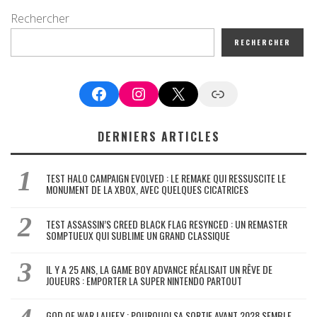
Rechercher
RECHERCHER
Facebook
Instagram
X
Google News
DERNIERS ARTICLES
TEST HALO CAMPAIGN EVOLVED : LE REMAKE QUI RESSUSCITE LE
MONUMENT DE LA XBOX, AVEC QUELQUES CICATRICES
TEST ASSASSIN’S CREED BLACK FLAG RESYNCED : UN REMASTER
SOMPTUEUX QUI SUBLIME UN GRAND CLASSIQUE
IL Y A 25 ANS, LA GAME BOY ADVANCE RÉALISAIT UN RÊVE DE
JOUEURS : EMPORTER LA SUPER NINTENDO PARTOUT
GOD OF WAR LAUFEY : POURQUOI SA SORTIE AVANT 2028 SEMBLE