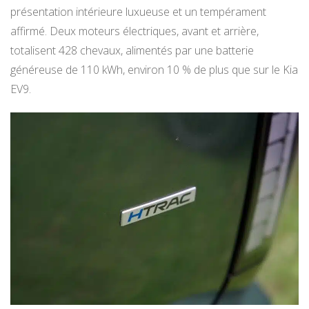
présentation intérieure luxueuse et un tempérament
affirmé. Deux moteurs électriques, avant et arrière,
totalisent 428 chevaux, alimentés par une batterie
généreuse de 110 kWh, environ 10 % de plus que sur le Kia
EV9.