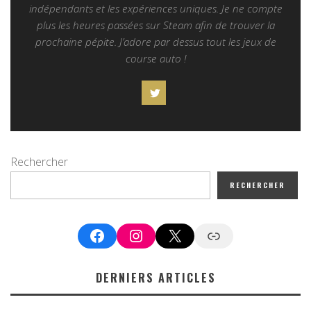
indépendants et les expériences uniques. Je ne compte
plus les heures passées sur Steam afin de trouver la
prochaine pépite. J’adore par dessus tout les jeux de
course auto !
Rechercher
RECHERCHER
Facebook
Instagram
X
Google News
DERNIERS ARTICLES