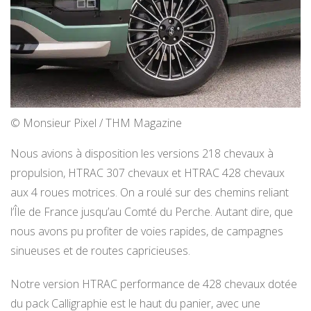
© Monsieur Pixel / THM Magazine
Nous avions à disposition les versions 218 chevaux à
propulsion, HTRAC 307 chevaux et HTRAC 428 chevaux
aux 4 roues motrices. On a roulé sur des chemins reliant
l’Île de France jusqu’au Comté du Perche. Autant dire, que
nous avons pu profiter de voies rapides, de campagnes
sinueuses et de routes capricieuses.
Notre version HTRAC performance de 428 chevaux dotée
du pack Calligraphie est le haut du panier, avec une