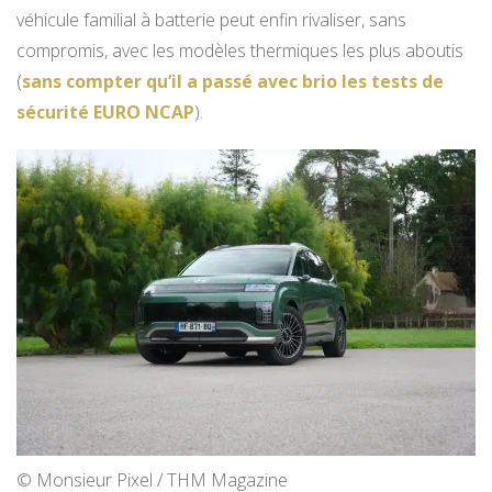
véhicule familial à batterie peut enfin rivaliser, sans
compromis, avec les modèles thermiques les plus aboutis
(
sans compter qu’il a passé avec brio les tests de
sécurité EURO NCAP
).
© Monsieur Pixel / THM Magazine