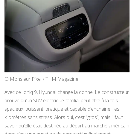
© Monsieur Pixel / THM Magazine
Avec ce Ioniq 9, Hyundai change la donne. Le constructeur
prouve qu’un SUV électrique familial peut être à la fois
spacieux, puissant, pratique et capable d’enchaîner les
kilomètres sans stress. Alors oui, c’est “gros”, mais il faut
savoir qu’elle était destinée au départ au marché américain