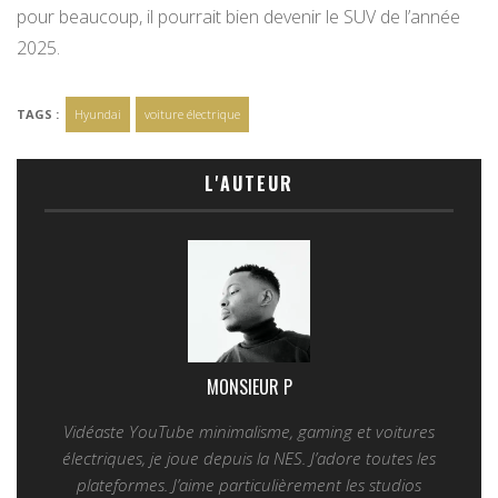
pour beaucoup, il pourrait bien devenir le SUV de l’année
2025.
TAGS :
Hyundai
voiture électrique
L'AUTEUR
MONSIEUR P
Vidéaste YouTube minimalisme, gaming et voitures
électriques, je joue depuis la NES. J’adore toutes les
plateformes. J’aime particulièrement les studios