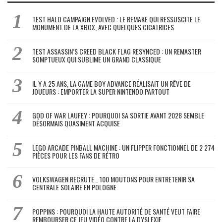
TEST HALO CAMPAIGN EVOLVED : LE REMAKE QUI RESSUSCITE LE
MONUMENT DE LA XBOX, AVEC QUELQUES CICATRICES
TEST ASSASSIN’S CREED BLACK FLAG RESYNCED : UN REMASTER
SOMPTUEUX QUI SUBLIME UN GRAND CLASSIQUE
IL Y A 25 ANS, LA GAME BOY ADVANCE RÉALISAIT UN RÊVE DE
JOUEURS : EMPORTER LA SUPER NINTENDO PARTOUT
GOD OF WAR LAUFEY : POURQUOI SA SORTIE AVANT 2028 SEMBLE
DÉSORMAIS QUASIMENT ACQUISE
LEGO ARCADE PINBALL MACHINE : UN FLIPPER FONCTIONNEL DE 2 274
PIÈCES POUR LES FANS DE RÉTRO
VOLKSWAGEN RECRUTE… 100 MOUTONS POUR ENTRETENIR SA
CENTRALE SOLAIRE EN POLOGNE
POPPINS : POURQUOI LA HAUTE AUTORITÉ DE SANTÉ VEUT FAIRE
REMBOURSER CE JEU VIDÉO CONTRE LA DYSLEXIE