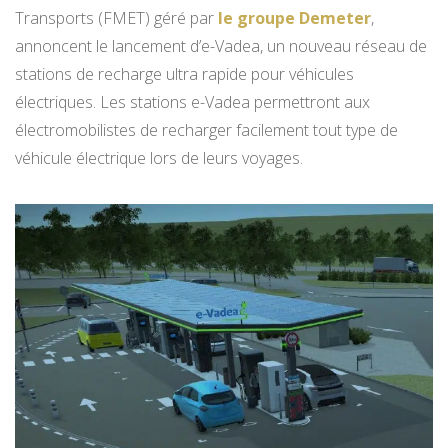
Transports (FMET) géré par
le groupe Demeter
,
annoncent le lancement d’e-Vadea, un nouveau réseau de
stations de recharge ultra rapide pour véhicules
électriques. Les stations e-Vadea permettront aux
électromobilistes de recharger facilement tout type de
véhicule électrique lors de leurs voyages.