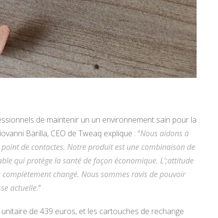
sionnels de maintenir un un environnement sain pour la
iovanni Barilla, CEO de Tweaq explique : “
Nous aidons à
 point de contactes. Notre produit est une combinaison de
fiable qui protège la santé de façon économique. L’;attitude
 a complètement changé. Nous sommes ravis de pouvoir
se actuelle.
”
unitaire de 439 euros, et les cartouches de rechange