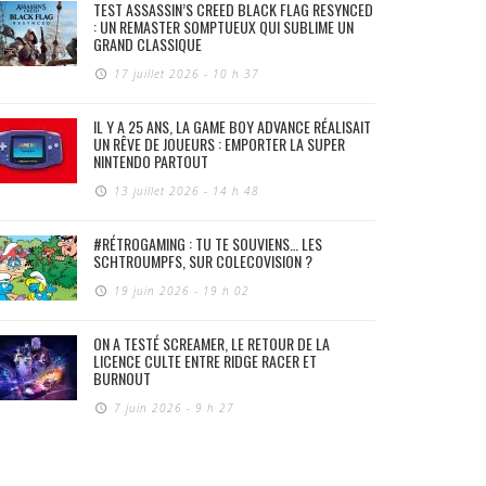
TEST ASSASSIN’S CREED BLACK FLAG RESYNCED
: UN REMASTER SOMPTUEUX QUI SUBLIME UN
GRAND CLASSIQUE
17 juillet 2026 - 10 h 37
IL Y A 25 ANS, LA GAME BOY ADVANCE RÉALISAIT
UN RÊVE DE JOUEURS : EMPORTER LA SUPER
NINTENDO PARTOUT
13 juillet 2026 - 14 h 48
#RÉTROGAMING : TU TE SOUVIENS… LES
SCHTROUMPFS, SUR COLECOVISION ?
19 juin 2026 - 19 h 02
ON A TESTÉ SCREAMER, LE RETOUR DE LA
LICENCE CULTE ENTRE RIDGE RACER ET
BURNOUT
7 juin 2026 - 9 h 27