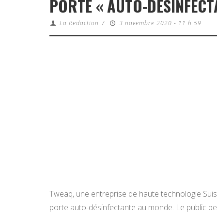
PORTE « AUTO-DÉSINFECT
La Redaction
/
3 novembre 2020 - 11 h 59
Tweaq, une entreprise de haute technologie Suis
porte auto-désinfectante au monde. Le public peu