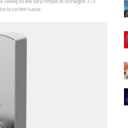
 a Tweaq où elle sera remplie et rechargée. «
Ce
lon la société suisse.