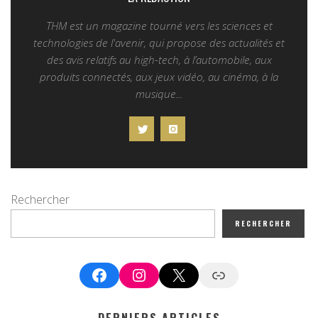
THM est un magazine tourné vers les sciences et
technologies de l'avenir, qui propose des actualités et
des avis relatifs au high-tech, à l’automobile, aux
produits connectés, aux jeux vidéo, au cinéma, à la
musique...
Rechercher
RECHERCHER
Facebook
Instagram
X
Google News
DERNIERS ARTICLES