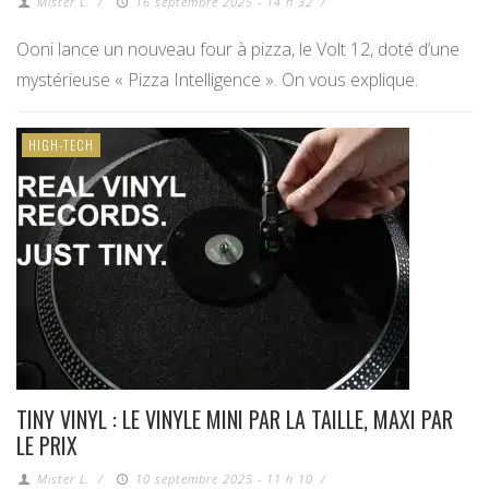
Mister L.
/
16 septembre 2025 - 14 h 32
/
Ooni lance un nouveau four à pizza, le Volt 12, doté d’une
mystérieuse « Pizza Intelligence ». On vous explique.
HIGH-TECH
TINY VINYL : LE VINYLE MINI PAR LA TAILLE, MAXI PAR
LE PRIX
Mister L.
/
10 septembre 2025 - 11 h 10
/