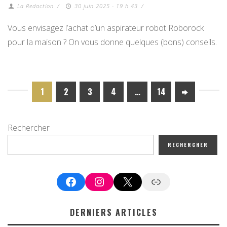
La Redaction
/
30 juin 2025 - 19 h 43
/
Vous envisagez l’achat d’un aspirateur robot Roborock
pour la maison ? On vous donne quelques (bons) conseils.
1
2
3
4
…
14
Rechercher
RECHERCHER
Facebook
Instagram
X
Google News
DERNIERS ARTICLES