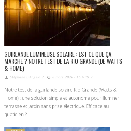
GUIRLANDE LUMINEUSE SOLAIRE : EST-CE QUE ÇA
MARCHE ? NOTRE TEST DE LA RIO GRANDE (DE WATTS
& HOME)
Stéphane D'Angelo
/
6 mars 2026 - 15 h 19
/
Notre test de la guirlande solaire Rio Grande (Watts &
Home) : une solution simple et autonome pour illuminer
terrasse et jardin sans prise électrique. Efficace au
quotidien ?