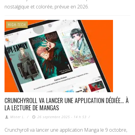
nostalgique et colorée, prévue en 2026.
HIGH-TECH
CRUNCHYROLL VA LANCER UNE APPLICATION DÉDIÉE… À
LA LECTURE DE MANGAS
Mister L.
/
26 septembre 2025 - 14 h 53
/
Crunchyroll va lancer une application Manga le 9 octobre,