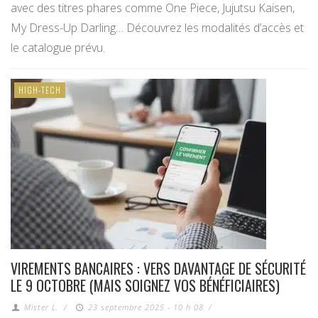
avec des titres phares comme One Piece, Jujutsu Kaisen,
My Dress-Up Darling… Découvrez les modalités d’accès et
le catalogue prévu.
HIGH-TECH
VIREMENTS BANCAIRES : VERS DAVANTAGE DE SÉCURITÉ
LE 9 OCTOBRE (MAIS SOIGNEZ VOS BÉNÉFICIAIRES)
Mister L.
/
23 septembre 2025 - 10 h 08
/