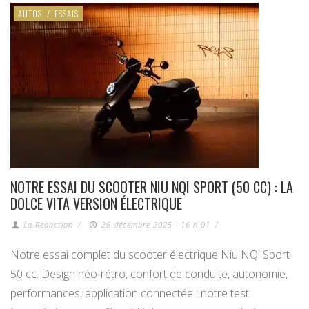
AUTOS
/
ESSAIS
NOTRE ESSAI DU SCOOTER NIU NQI SPORT (50 CC) : LA
DOLCE VITA VERSION ÉLECTRIQUE
La Redaction
/
26 décembre 2025 - 16 h 01
/
Notre essai complet du scooter électrique Niu NQi Sport
50 cc. Design néo-rétro, confort de conduite, autonomie,
performances, application connectée : notre test