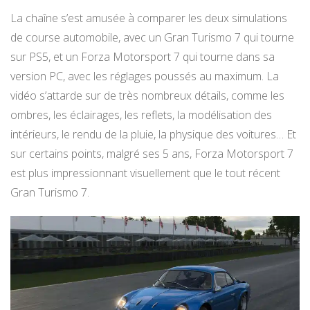
La chaîne s’est amusée à comparer les deux simulations
de course automobile, avec un Gran Turismo 7 qui tourne
sur PS5, et un Forza Motorsport 7 qui tourne dans sa
version PC, avec les réglages poussés au maximum. La
vidéo s’attarde sur de très nombreux détails, comme les
ombres, les éclairages, les reflets, la modélisation des
intérieurs, le rendu de la pluie, la physique des voitures… Et
sur certains points, malgré ses 5 ans, Forza Motorsport 7
est plus impressionnant visuellement que le tout récent
Gran Turismo 7.