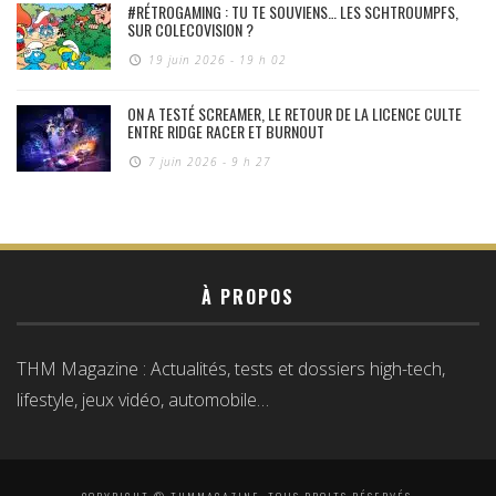
#RÉTROGAMING : TU TE SOUVIENS… LES SCHTROUMPFS,
SUR COLECOVISION ?
19 juin 2026 - 19 h 02
ON A TESTÉ SCREAMER, LE RETOUR DE LA LICENCE CULTE
ENTRE RIDGE RACER ET BURNOUT
7 juin 2026 - 9 h 27
À PROPOS
THM Magazine : Actualités, tests et dossiers high-tech,
lifestyle, jeux vidéo, automobile…