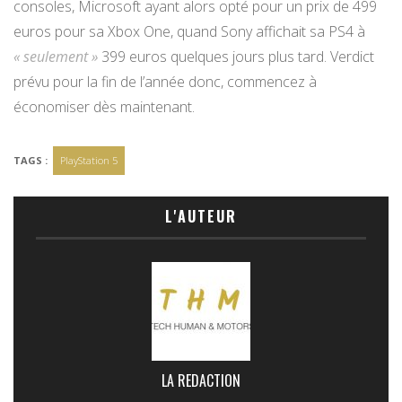
consoles, Microsoft ayant alors opté pour un prix de 499
euros pour sa Xbox One, quand Sony affichait sa PS4 à
« seulement »
399 euros quelques jours plus tard. Verdict
prévu pour la fin de l’année donc, commencez à
économiser dès maintenant.
TAGS :
PlayStation 5
L'AUTEUR
LA REDACTION