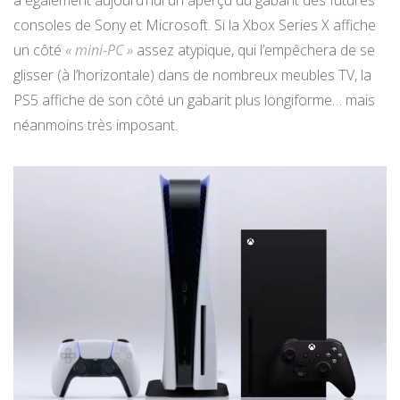
a également aujourd’hui un aperçu du gabarit des futures
consoles de Sony et Microsoft. Si la Xbox Series X affiche
un côté
« mini-PC »
assez atypique, qui l’empêchera de se
glisser (à l’horizontale) dans de nombreux meubles TV, la
PS5 affiche de son côté un gabarit plus longiforme… mais
néanmoins très imposant.