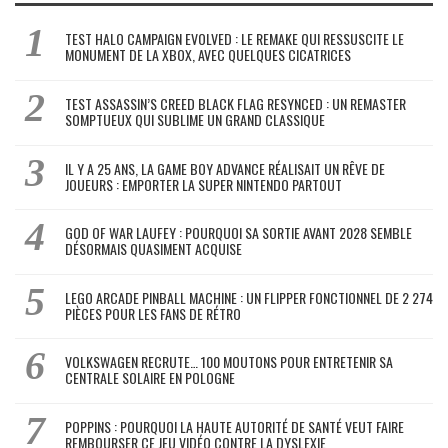
TEST HALO CAMPAIGN EVOLVED : LE REMAKE QUI RESSUSCITE LE
MONUMENT DE LA XBOX, AVEC QUELQUES CICATRICES
TEST ASSASSIN’S CREED BLACK FLAG RESYNCED : UN REMASTER
SOMPTUEUX QUI SUBLIME UN GRAND CLASSIQUE
IL Y A 25 ANS, LA GAME BOY ADVANCE RÉALISAIT UN RÊVE DE
JOUEURS : EMPORTER LA SUPER NINTENDO PARTOUT
GOD OF WAR LAUFEY : POURQUOI SA SORTIE AVANT 2028 SEMBLE
DÉSORMAIS QUASIMENT ACQUISE
LEGO ARCADE PINBALL MACHINE : UN FLIPPER FONCTIONNEL DE 2 274
PIÈCES POUR LES FANS DE RÉTRO
VOLKSWAGEN RECRUTE… 100 MOUTONS POUR ENTRETENIR SA
CENTRALE SOLAIRE EN POLOGNE
POPPINS : POURQUOI LA HAUTE AUTORITÉ DE SANTÉ VEUT FAIRE
REMBOURSER CE JEU VIDÉO CONTRE LA DYSLEXIE