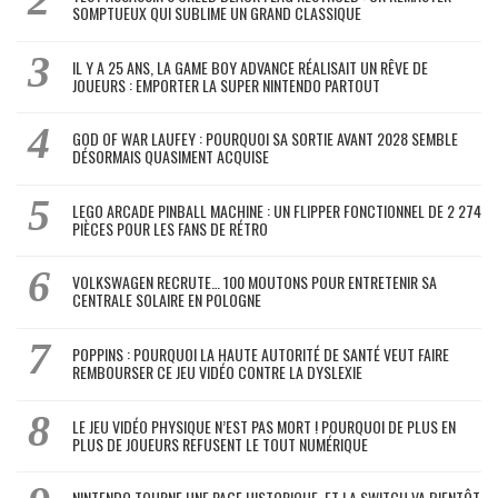
SOMPTUEUX QUI SUBLIME UN GRAND CLASSIQUE
IL Y A 25 ANS, LA GAME BOY ADVANCE RÉALISAIT UN RÊVE DE
JOUEURS : EMPORTER LA SUPER NINTENDO PARTOUT
GOD OF WAR LAUFEY : POURQUOI SA SORTIE AVANT 2028 SEMBLE
DÉSORMAIS QUASIMENT ACQUISE
LEGO ARCADE PINBALL MACHINE : UN FLIPPER FONCTIONNEL DE 2 274
PIÈCES POUR LES FANS DE RÉTRO
VOLKSWAGEN RECRUTE… 100 MOUTONS POUR ENTRETENIR SA
CENTRALE SOLAIRE EN POLOGNE
POPPINS : POURQUOI LA HAUTE AUTORITÉ DE SANTÉ VEUT FAIRE
REMBOURSER CE JEU VIDÉO CONTRE LA DYSLEXIE
LE JEU VIDÉO PHYSIQUE N’EST PAS MORT ! POURQUOI DE PLUS EN
PLUS DE JOUEURS REFUSENT LE TOUT NUMÉRIQUE
NINTENDO TOURNE UNE PAGE HISTORIQUE, ET LA SWITCH VA BIENTÔT