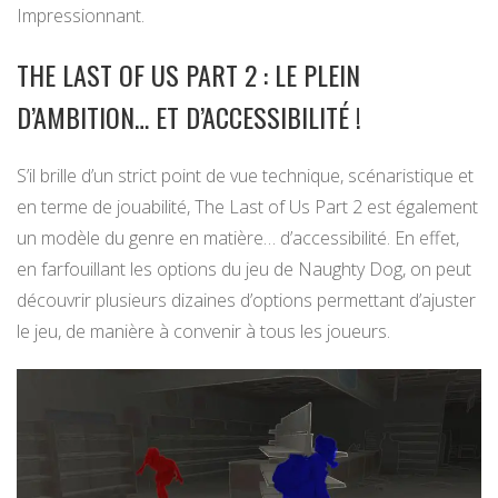
Impressionnant.
THE LAST OF US PART 2 : LE PLEIN
D’AMBITION… ET D’ACCESSIBILITÉ !
S’il brille d’un strict point de vue technique, scénaristique et
en terme de jouabilité, The Last of Us Part 2 est également
un modèle du genre en matière… d’accessibilité. En effet,
en farfouillant les options du jeu de Naughty Dog, on peut
découvrir plusieurs dizaines d’options permettant d’ajuster
le jeu, de manière à convenir à tous les joueurs.