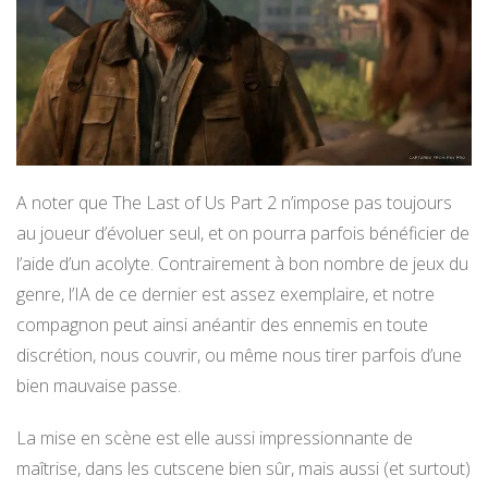
A noter que The Last of Us Part 2 n’impose pas toujours
au joueur d’évoluer seul, et on pourra parfois bénéficier de
l’aide d’un acolyte. Contrairement à bon nombre de jeux du
genre, l’IA de ce dernier est assez exemplaire, et notre
compagnon peut ainsi anéantir des ennemis en toute
discrétion, nous couvrir, ou même nous tirer parfois d’une
bien mauvaise passe.
La mise en scène est elle aussi impressionnante de
maîtrise, dans les cutscene bien sûr, mais aussi (et surtout)