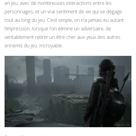
en jeu, avec de nombreuses interactions entre les
personnages, et un vrai sentiment de vie qui se dégage
tout au long du jeu. C’est simple, on n’a jamais eu autant
l’impression, lorsque l’on élimine un adversaire, de
véritablement retirer un être cher aux yeux des autres
ennemis du jeu. Incroyable…