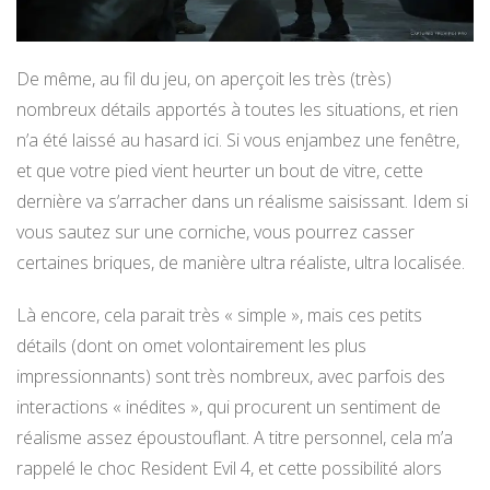
De même, au fil du jeu, on aperçoit les très (très)
nombreux détails apportés à toutes les situations, et rien
n’a été laissé au hasard ici. Si vous enjambez une fenêtre,
et que votre pied vient heurter un bout de vitre, cette
dernière va s’arracher dans un réalisme saisissant. Idem si
vous sautez sur une corniche, vous pourrez casser
certaines briques, de manière ultra réaliste, ultra localisée.
Là encore, cela parait très « simple », mais ces petits
détails (dont on omet volontairement les plus
impressionnants) sont très nombreux, avec parfois des
interactions « inédites », qui procurent un sentiment de
réalisme assez époustouflant. A titre personnel, cela m’a
rappelé le choc Resident Evil 4, et cette possibilité alors