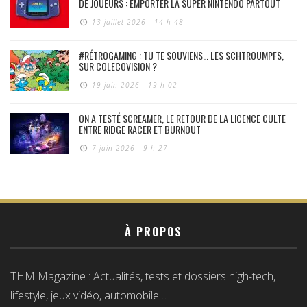
DE JOUEURS : EMPORTER LA SUPER NINTENDO PARTOUT
13 juillet 2026 - 14 h 48
#RÉTROGAMING : TU TE SOUVIENS… LES SCHTROUMPFS,
SUR COLECOVISION ?
19 juin 2026 - 19 h 02
ON A TESTÉ SCREAMER, LE RETOUR DE LA LICENCE CULTE
ENTRE RIDGE RACER ET BURNOUT
7 juin 2026 - 9 h 27
À PROPOS
THM Magazine : Actualités, tests et dossiers high-tech,
lifestyle, jeux vidéo, automobile…