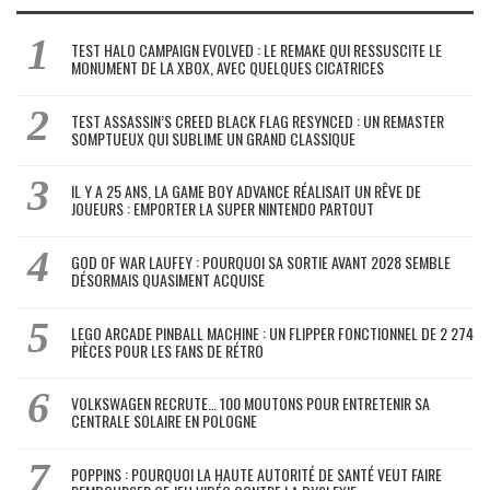
TEST HALO CAMPAIGN EVOLVED : LE REMAKE QUI RESSUSCITE LE
MONUMENT DE LA XBOX, AVEC QUELQUES CICATRICES
TEST ASSASSIN’S CREED BLACK FLAG RESYNCED : UN REMASTER
SOMPTUEUX QUI SUBLIME UN GRAND CLASSIQUE
IL Y A 25 ANS, LA GAME BOY ADVANCE RÉALISAIT UN RÊVE DE
JOUEURS : EMPORTER LA SUPER NINTENDO PARTOUT
GOD OF WAR LAUFEY : POURQUOI SA SORTIE AVANT 2028 SEMBLE
DÉSORMAIS QUASIMENT ACQUISE
LEGO ARCADE PINBALL MACHINE : UN FLIPPER FONCTIONNEL DE 2 274
PIÈCES POUR LES FANS DE RÉTRO
VOLKSWAGEN RECRUTE… 100 MOUTONS POUR ENTRETENIR SA
CENTRALE SOLAIRE EN POLOGNE
POPPINS : POURQUOI LA HAUTE AUTORITÉ DE SANTÉ VEUT FAIRE