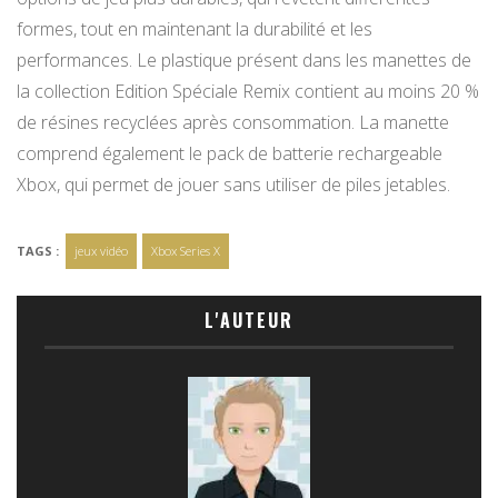
formes, tout en maintenant la durabilité et les
performances. Le plastique présent dans les manettes de
la collection Edition Spéciale Remix contient au moins 20 %
de résines recyclées après consommation. La manette
comprend également le pack de batterie rechargeable
Xbox, qui permet de jouer sans utiliser de piles jetables.
TAGS :
jeux vidéo
Xbox Series X
L'AUTEUR