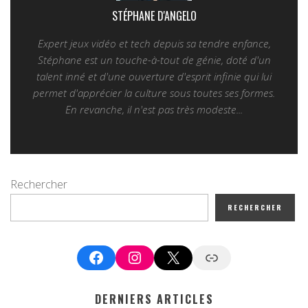
STÉPHANE D'ANGELO
Expert jeux vidéo et tech depuis sa tendre enfance,
Stéphane est un touche-à-tout de génie, doté d'un
talent inné et d'une ouverture d'esprit infinie qui lui
permet d'apprécier la culture sous toutes ses formes.
En revanche, il n'est pas très modeste...
Rechercher
RECHERCHER
Facebook
Instagram
X
Google News
DERNIERS ARTICLES