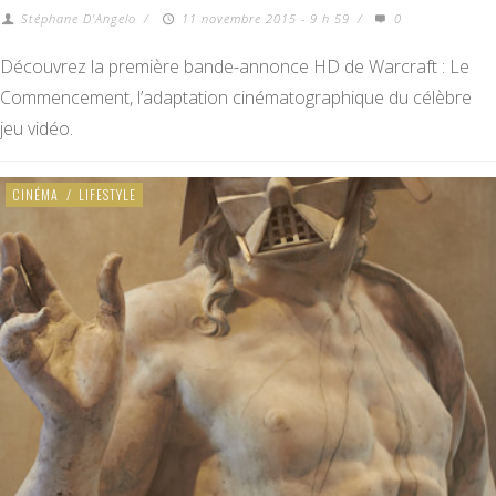
Stéphane D'Angelo
/
11 novembre 2015 - 9 h 59
/
0
Découvrez la première bande-annonce HD de Warcraft : Le
Commencement, l’adaptation cinématographique du célèbre
jeu vidéo.
CINÉMA
/
LIFESTYLE