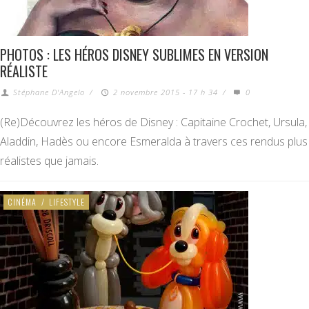
PHOTOS : LES HÉROS DISNEY SUBLIMES EN VERSION
RÉALISTE
Stéphane D'Angelo
/
2 novembre 2015 - 17 h 34
/
0
(Re)Découvrez les héros de Disney : Capitaine Crochet, Ursula,
Aladdin, Hadès ou encore Esmeralda à travers ces rendus plus
réalistes que jamais.
CINÉMA
/
LIFESTYLE