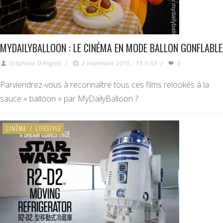
MYDAILYBALLOON : LE CINÉMA EN MODE BALLON GONFLABLE
Stéphane D'Angelo
/
2 novembre 2015 - 15 h 55
/
0
Parviendrez-vous à reconnaître tous ces films relookés à la
sauce « balloon » par MyDailyBalloon ?
CINÉMA
/
LIFESTYLE