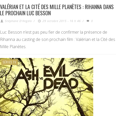
VALÉRIAN ET LA CITÉ DES MILLE PLANÈTES : RIHANNA DANS
LE PROCHAIN LUC BESSON
Stéphane D'Angelo
/
29 octobre 2015 - 16 h 46
/
0
Luc Besson n’est pas peu fier de confirmer la présence de
Rihanna au casting de son prochain film : Valérian et la Cité des
Mille Planètes.
SÉRIES TV