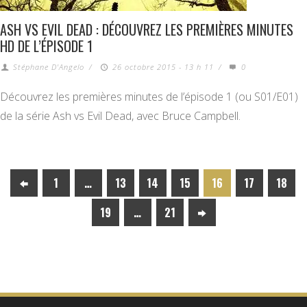
ASH VS EVIL DEAD : DÉCOUVREZ LES PREMIÈRES MINUTES
HD DE L’ÉPISODE 1
Stéphane D'Angelo
/
26 octobre 2015 - 13 h 11
/
0
Découvrez les premières minutes de l’épisode 1 (ou S01/E01)
de la série Ash vs Evil Dead, avec Bruce Campbell.
1
…
13
14
15
16
17
18
19
…
21