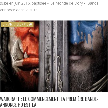
suite en juin 2016, baptisée « Le Monde de Dory ». Bande
annonce dans la suite.
CINÉMA
/
JEUX VIDÉO
WARCRAFT : LE COMMENCEMENT, LA PREMIÈRE BANDE-
ANNONCE HD EST LÀ