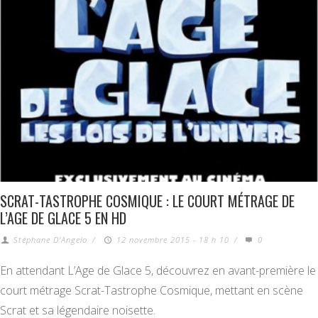
SCRAT-TASTROPHE COSMIQUE : LE COURT MÉTRAGE DE
L’AGE DE GLACE 5 EN HD
Stéphane D'Angelo
/
12 novembre 2015 - 18 h 10
/
0
En attendant L’Age de Glace 5, découvrez en avant-première le
court métrage Scrat-Tastrophe Cosmique, mettant en scène
Scrat et sa légendaire noisette.