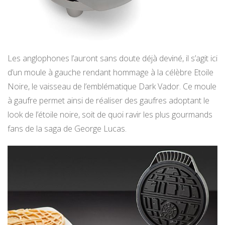
Les anglophones l’auront sans doute déjà deviné, il s’agit ici
d’un moule à gauche rendant hommage à la célèbre Etoile
Noire, le vaisseau de l’emblématique Dark Vador. Ce moule
à gaufre permet ainsi de réaliser des gaufres adoptant le
look de l’étoile noire, soit de quoi ravir les plus gourmands
fans de la saga de George Lucas.