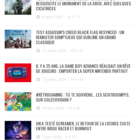
RESSUSCITE LE MONUMENT DE LA XBOX, AVEC QUELQUES
CICATRICES
4 août 2026 - 10 h 17
TEST ASSASSIN’S CREED BLACK FLAG RESYNCED : UN
REMASTER SOMPTUEUX QUI SUBLIME UN GRAND
CLASSIQUE
17 juillet 2026 - 10 h 37
IL Y A 25 ANS, LA GAME BOY ADVANCE RÉALISAIT UN RÊVE
DE JOUEURS : EMPORTER LA SUPER NINTENDO PARTOUT
13 juillet 2026 - 14 h 48
#RÉTROGAMING : TU TE SOUVIENS… LES SCHTROUMPFS,
SUR COLECOVISION ?
19 juin 2026 - 19 h 02
ON A TESTÉ SCREAMER, LE RETOUR DE LA LICENCE CULTE
ENTRE RIDGE RACER ET BURNOUT
7 juin 2026 - 9 h 27