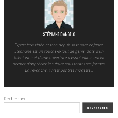
STÉPHANE D'ANGELO
Expert jeux vidéo et tech depuis sa tendre enfance,
Stéphane est un touche-à-tout de génie, doté d'un
talent inné et d'une ouverture d'esprit infinie qui lui
permet d'apprécier la culture sous toutes ses formes.
En revanche, il n'est pas très modeste...
Rechercher
RECHERCHER