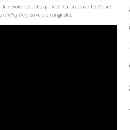
 de dévoiler sa suite, qui ne s’intitulera pas « Le Monde
u
Finding Dory
en version originale).