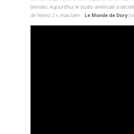
blondes. Aujourd’hui, le studio américain a décidé
de Némo 2 », mais bien…
Le Monde de Dory
(o