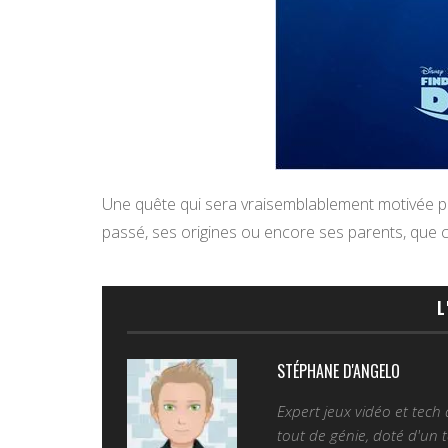
Une quête qui sera vraisemblablement motivée p
passé, ses origines ou encore ses parents, que c
L
STÉPHANE D'ANGELO
Expert jeux vidéo et tech
tout de génie, doté d'un t