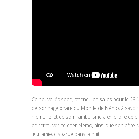
Ce nouvel épisode, attendu en salles pour le 29 j
personnage phare du Monde de Némo, à savoir la 
mémoire, et de somnambulisme à en croire ce pr
de retrouver ce cher Némo, ainsi que son père Mar
leur amie, disparue dans la nuit.