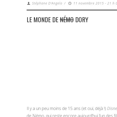
Stéphane D'Angelo
/
11 novembre 2015 - 21 h 
LE MONDE DE
NÉMO
DORY
Il y a un peu moins de 15 ans (et oui, déjà !)
Disne
de Némo, qui reste encore aujourd’hui l’un des fi