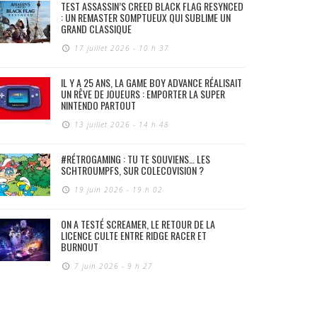
TEST ASSASSIN’S CREED BLACK FLAG RESYNCED
: UN REMASTER SOMPTUEUX QUI SUBLIME UN
GRAND CLASSIQUE
17 juillet 2026 - 10 h 37
IL Y A 25 ANS, LA GAME BOY ADVANCE RÉALISAIT
UN RÊVE DE JOUEURS : EMPORTER LA SUPER
NINTENDO PARTOUT
13 juillet 2026 - 14 h 48
#RÉTROGAMING : TU TE SOUVIENS… LES
SCHTROUMPFS, SUR COLECOVISION ?
19 juin 2026 - 19 h 02
ON A TESTÉ SCREAMER, LE RETOUR DE LA
LICENCE CULTE ENTRE RIDGE RACER ET
BURNOUT
7 juin 2026 - 9 h 27