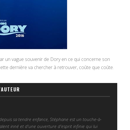
ar un vague souvenir de Dory en ce qui concerne son
ette dernière va chercher à retrouver, coûte que coûte.
'AUTEUR
 depuis sa tendre enfance, Stéphane est un touche-à-
alent inné et d'une ouverture d'esprit infinie qui lui