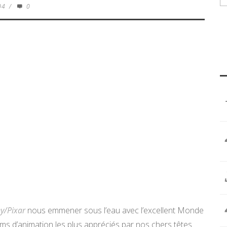
04
/
0
y/Pixar
nous emmener sous l’eau avec l’excellent Monde
lms d’animation les plus appréciés par nos chers têtes