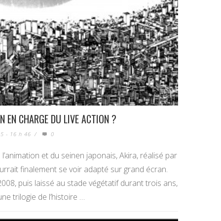
N EN CHARGE DU LIVE ACTION ?
5 - 16 h 46
/
0
e l’animation et du seinen japonais, Akira, réalisé par
rait finalement se voir adapté sur grand écran.
08, puis laissé au stade végétatif durant trois ans,
ne trilogie de l’histoire …