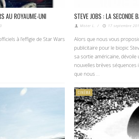
ARS AU ROYAUME-UNI
STEVE JOBS : LA SECONDE 
0
Mister L.
/
17 septembre 201
ficiels à l’effigie de Star Wars
Alors que nous vous proposion
publicitaire pour le biopic St
sa sortie américaine, dévoil
nouvelles brèves séquences ill
que nous …
CINÉMA