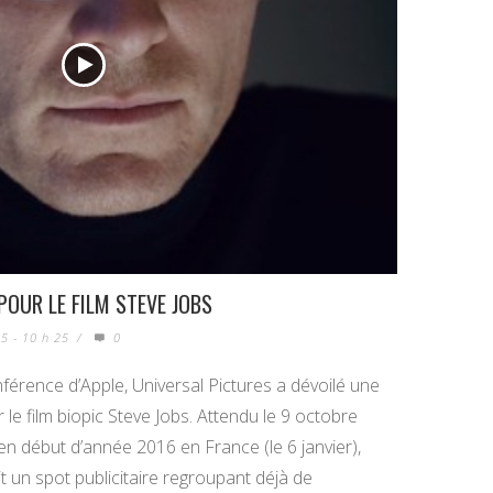
POUR LE FILM STEVE JOBS
5 - 10 h 25
/
0
érence d’Apple, Universal Pictures a dévoilé une
e film biopic Steve Jobs. Attendu le 9 octobre
en début d’année 2016 en France (le 6 janvier),
it un spot publicitaire regroupant déjà de