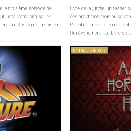
e le troisième épisode de
Livre de la Jungle, un tease
t juste d’être diffusé, les
ces prochains mois puisqu’apr
nt la diffusion de la saison
Réveil de la Force en décemb
film évènement : Le Livre de l
CINÉMA
/
SÉRIES TV