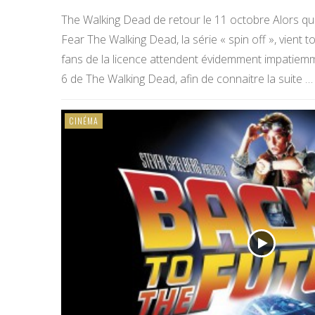
The Walking Dead de retour le 11 octobre Alors qu
Fear The Walking Dead, la série « spin off », vient tou
fans de la licence attendent évidemment impatiemme
6 de The Walking Dead, afin de connaitre la suite …
CINÉMA