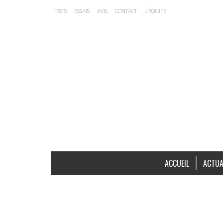
TESTS
ESSAIS
AVIS
CONTACT
L’ÉQUIPE
ACCUEIL
ACTUA