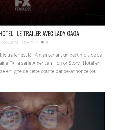
OTEL : LE TRAILER AVEC LADY GAGA
embre 2015 - 10 h 17
/
0
 le trailer est là ! A maintenant un petit mois de sa
aine FX, la série American Horror Story : Hotel en
mise en ligne de cette courte bande-annonce (ou