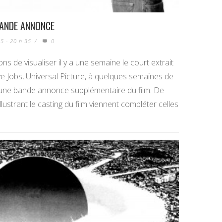
BANDE ANNONCE
5 - 20 h 35
/
0
s de visualiser il y a une semaine le court extrait
eve Jobs, Universal Picture, à quelques semaines de
e une bande annonce supplémentaire du film. De
ustrant le casting du film viennent compléter celles