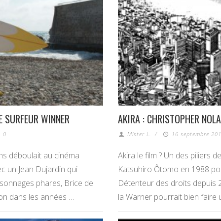
LE SURFEUR WINNER
AKIRA : CHRISTOPHER NOLA
0
Mister L.
/
16 septembre 201
ns déboulait au cinéma
Akira le film ? Un des piliers d
vec un Jean Dujardin qui
Katsuhiro Ôtomo en 1988 pour
ersonnages phares, Brice de
Détenteur des droits depuis 20
ion dans les années …
la Warner pourrait bien faire u