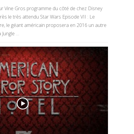
r sur Vine Gros programme du côté de chez Disney
ès le très attendu Star Wars Episode VII : Le
re, le géant américain proposera en 2016 un autre
a Jungle …