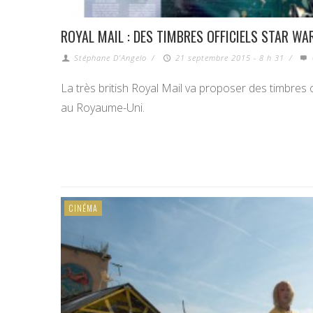
ROYAL MAIL : DES TIMBRES OFFICIELS STAR W
Stéphane D'Angelo
/
21 septembre 2015 - 8 h 31
/
La très british Royal Mail va proposer des timbres of
au Royaume-Uni.
CINÉMA