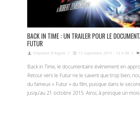
BACK IN TIME : UN TRAILER POUR LE DOCUMENT
FUTUR
Stéphane D'Angelo
/
13 septembre 2015 - 13 h 06
/
Back in Time, le documentaire évènement en appro
Retour vers le Futur ne le savent que trop bien, 
du fameux « Futur » du film, puisque dans le seco
jusqu’au 21 octobre 2015. Ainsi, à presque un mois