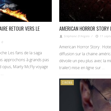
AIRE RETOUR VERS LE
AMERICAN HORROR STORY H
Stéphane D'Angelo
/
11 sept
0
American Horror Story : Hotel,
che Les fans de la saga
diffusion sur la chaine améric
nous approchons à grands pas
dévoile un peu plus avec la 
nd opus, Marty McFly voyage
trailer) mise en ligne sur …
 …
CINÉMA