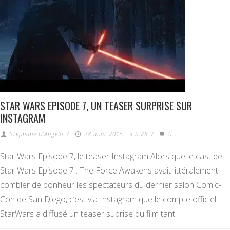
STAR WARS EPISODE 7, UN TEASER SURPRISE SUR
INSTAGRAM
Stéphane D'Angelo
/
28 août 2015 - 9 h 26
/
0
Star Wars Episode 7, le teaser Instagram Alors que le cast de
Star Wars Episode 7 : The Force Awakens avait littéralement
combler de bonheur les spectateurs du dernier salon Comic-
Con de San Diego, c’est via Instagram que le compte officiel
StarWars a diffusé un teaser suprise du film tant …