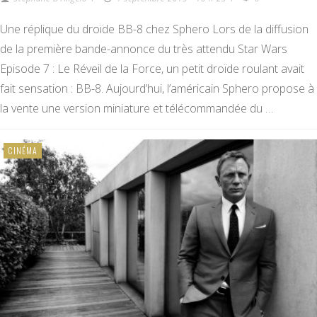
Une réplique du droïde BB-8 chez Sphero Lors de la diffusion
de la première bande-annonce du très attendu Star Wars
Episode 7 : Le Réveil de la Force, un petit droïde roulant avait
fait sensation : BB-8. Aujourd’hui, l’américain Sphero propose à
la vente une version miniature et télécommandée du …
CINÉMA