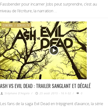
Fassbender pour incarner Jobs peut surprendre, c’est au
niveau de l’écriture, la narration …
CINÉMA
/
SÉRIES TV
ASH VS EVIL DEAD : TRAILER SANGLANT ET DÉCALÉ
Stéphane D'Angelo
/
25 août 2015 - 16 h 02
/
0
Les fans de la saga Evil Dead en trépignent d’avance, la série