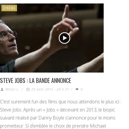
CINÉMA
STEVE JOBS : LA BANDE ANNONCE
Mister L.
/
25 août 2015 - 20 h 31
/
0
C’est surement l’un des films que nous attendons le plus ici :
Steve Jobs. Après un « Jobs » décevant en 2013, le biopic
suivant réalisé par Danny Boyle s’annonce pour le moins
prometteur. Si d’emblée le choix de prendre Michael