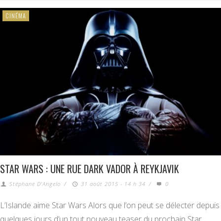
CINÉMA
STAR WARS : UNE RUE DARK VADOR À REYKJAVIK
Stéphane D'Angelo
/
31 août 2015 - 14 h 34
/
0
L’Islande aime Star Wars Alors que l’on peut se délecter depuis
quelques jours d’un tout nouveau teaser du prochain Star