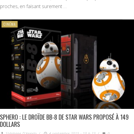
proches, en faisant surement …
CINÉMA
SPHERO : LE DROÏDE BB-8 DE STAR WARS PROPOSÉ À 149
DOLLARS
Stéphane D'Angelo
/
4 septembre 2015 - 10 h 23
/
0