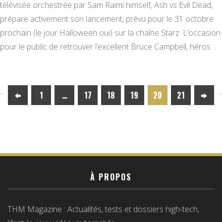
télévisée orchestrée par Sam Raimi himself, Ash vs Evil Dead,
prépare activement son lancement, prévu pour le 31 octobre
prochain (le jour Halloween oui) sur la chaîne Starz. L’occasion
pour le public de retrouver l’excellent Bruce Campbell, héros …
1
…
17
18
19
20
21
À PROPOS
THM Magazine : Actualités, tests et dossiers high-tech,