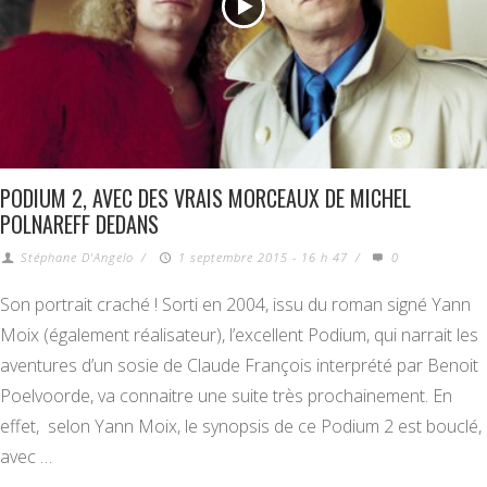
PODIUM 2, AVEC DES VRAIS MORCEAUX DE MICHEL
POLNAREFF DEDANS
Stéphane D'Angelo
/
1 septembre 2015 - 16 h 47
/
0
Son portrait craché ! Sorti en 2004, issu du roman signé Yann
Moix (également réalisateur), l’excellent Podium, qui narrait les
aventures d’un sosie de Claude François interprété par Benoit
Poelvoorde, va connaitre une suite très prochainement. En
effet, selon Yann Moix, le synopsis de ce Podium 2 est bouclé,
avec …