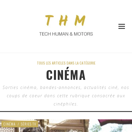
TOUS LES ARTICLES DANS LA CATÉGORIE
CINÉMA
Sorties cinéma, bandes-annonces, actualités ciné, nos
coups de coeur dans cette rubrique consacrée aux
cinéphiles.
CINÉMA
/
SÉRIES TV