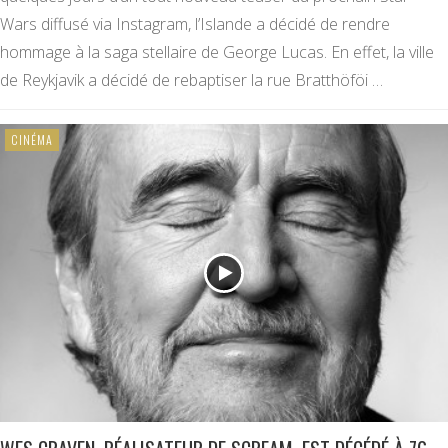
Wars diffusé via Instagram, l’Islande a décidé de rendre
hommage à la saga stellaire de George Lucas. En effet, la ville
de Reykjavik a décidé de rebaptiser la rue Bratthöföi …
CINÉMA