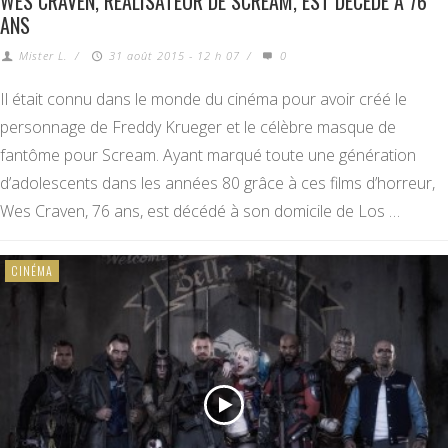
WES CRAVEN, RÉALISATEUR DE SCREAM, EST DÉCÉDÉ À 76
ANS
Mister L.
/
31 août 2015 - 12 h 07
/
0
Il était connu dans le monde du cinéma pour avoir créé le
personnage de Freddy Krueger et le célèbre masque de
fantôme pour Scream. Ayant marqué toute une génération
d’adolescents dans les années 80 grâce à ces films d’horreur,
Wes Craven, 76 ans, est décédé à son domicile de Los …
CINÉMA