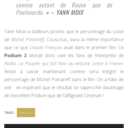
somme autant de Rouve que de
Poelvoorde.
» – YANN MOIX
Yann Moix a d’ailleurs promis que le personnage du sosie
de
Michel Polnareff
, Couscous, aura la même importance
que ce que
Claude François
avait dans le premier film. Ce
Podium 2
devrait donc ravir les fans de l’interprète de
Radio, La Poupée qui fait Non
ou encore
Lettre à France
.
Reste à savoir maintenant comme sera intégré le
personnage de Michel Polnareff dans le film. On a hâte de
voir… en espérant que le résultat se rapproche davantage
de l’excellent Podium que de l’affligeant Cineman !
TAGS :
Podium 2