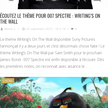
ÉCOUTEZ LE THÈME POUR 007 SPECTRE : WRITING’S ON
THE WALL
Mister L.
/
25 septembre 2015 - 10 h 14
/
0
Le thème Writing’s On The Wall disponible Sony Pictures
l’annonçait il y a deux jours et c’est désormais chose faite ! Le
thème Writing’s On The Wall par Sam Smith pour le prochain
James Bond : 007 Spectre est enfin disponible à l’écoute. Dès
les premières notes, on reconnait avec aisance le …
CINÉMA