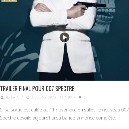
TRAILER FINAL POUR 007 SPECTRE
Mister L.
/
3 octobre 2015 - 12 h 05
/
0
Si sa sortie est calée au 11 novembre en salles, le nouveau 007
Spectre dévoile aujourd’hui sa bande-annonce complète.