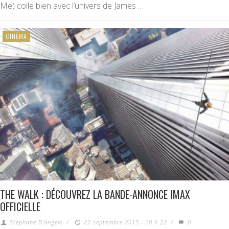
Me) colle bien avec l’univers de James …
CINÉMA
THE WALK : DÉCOUVREZ LA BANDE-ANNONCE IMAX
OFFICIELLE
Stéphane D'Angelo
/
22 septembre 2015 - 10 h 22
/
0