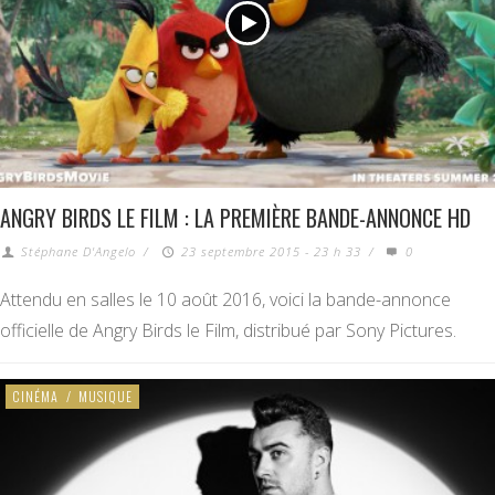
ANGRY BIRDS LE FILM : LA PREMIÈRE BANDE-ANNONCE HD
Stéphane D'Angelo
/
23 septembre 2015 - 23 h 33
/
0
Attendu en salles le 10 août 2016, voici la bande-annonce
officielle de Angry Birds le Film, distribué par Sony Pictures.
CINÉMA
/
MUSIQUE