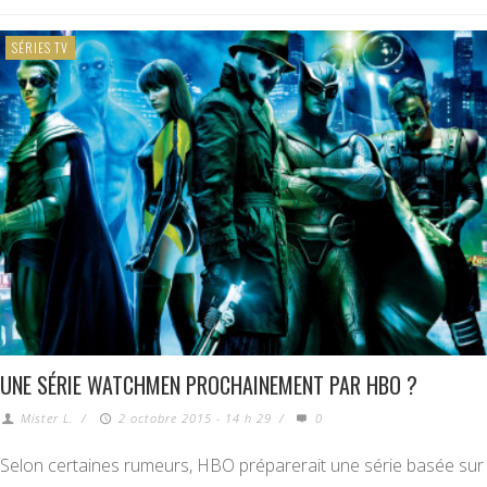
SÉRIES TV
UNE SÉRIE WATCHMEN PROCHAINEMENT PAR HBO ?
Mister L.
/
2 octobre 2015 - 14 h 29
/
0
Selon certaines rumeurs, HBO préparerait une série basée sur