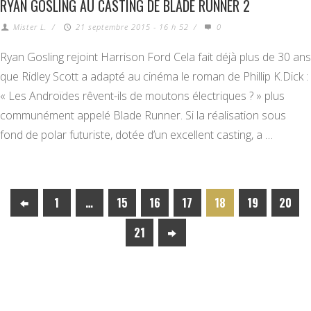
RYAN GOSLING AU CASTING DE BLADE RUNNER 2
Mister L.
/
21 septembre 2015 - 16 h 52
/
0
Ryan Gosling rejoint Harrison Ford Cela fait déjà plus de 30 ans
que Ridley Scott a adapté au cinéma le roman de Phillip K.Dick :
« Les Androïdes rêvent-ils de moutons électriques ? » plus
communément appelé Blade Runner. Si la réalisation sous
fond de polar futuriste, dotée d’un excellent casting, a …
1
…
15
16
17
18
19
20
21