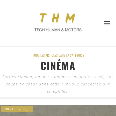
TOUS LES ARTICLES DANS LA CATÉGORIE
CINÉMA
Sorties cinéma, bandes-annonces, actualités ciné, nos
coups de coeur dans cette rubrique consacrée aux
cinéphiles.
CINÉMA
/
MUSIQUE