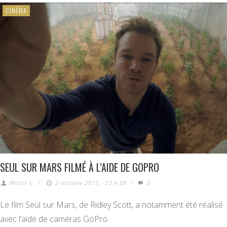
CINÉMA
SEUL SUR MARS FILMÉ À L’AIDE DE GOPRO
Mister L.
/
2 octobre 2015 - 23 h 38
/
0
Le film Seul sur Mars, de Ridley Scott, a notamment été réalisé
avec l’aide de caméras GoPro.