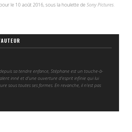
 pour le 10 août 2016, sous la houlette de
Sony Pictures
.
'AUTEUR
 depuis sa tendre enfance, Stéphane est un touche-à-
alent inné et d'une ouverture d'esprit infinie qui lui
ure sous toutes ses formes. En revanche, il n'est pas