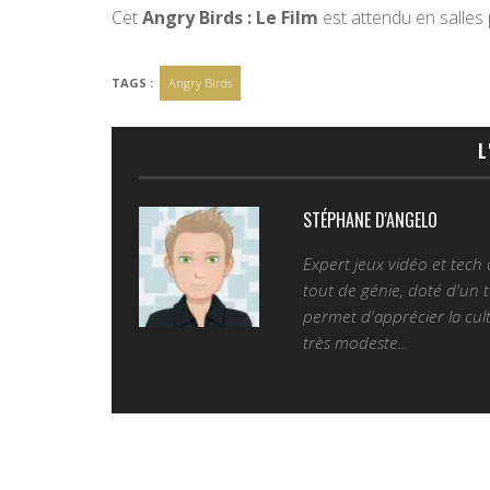
Cet
Angry Birds : Le Film
est attendu en salles
TAGS :
Angry Birds
L
STÉPHANE D'ANGELO
Expert jeux vidéo et tech
tout de génie, doté d'un t
permet d'apprécier la cult
très modeste...