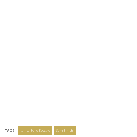
TAGS :
James Bond Spectre
Sam Smith