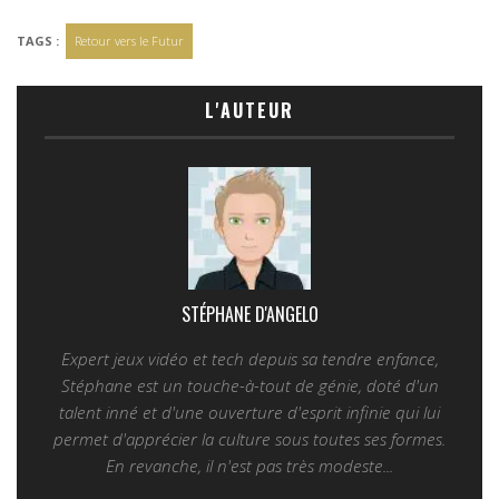
TAGS :
Retour vers le Futur
L'AUTEUR
STÉPHANE D'ANGELO
Expert jeux vidéo et tech depuis sa tendre enfance,
Stéphane est un touche-à-tout de génie, doté d'un
talent inné et d'une ouverture d'esprit infinie qui lui
permet d'apprécier la culture sous toutes ses formes.
En revanche, il n'est pas très modeste...