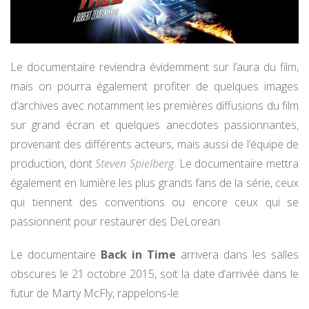
Le documentaire reviendra évidemment sur l’aura du film,
mais on pourra également profiter de quelques images
d’archives avec notamment les premières diffusions du film
sur grand écran et quelques anecdotes passionnantes,
provenant des différents acteurs, mais aussi de l’équipe de
production, dont
Steven Spielberg
. Le documentaire mettra
également en lumière les plus grands fans de la série, ceux
qui tiennent des conventions ou encore ceux qui se
passionnent pour restaurer des DeLorean.
Le documentaire
Back in Time
arrivera dans les salles
obscures le 21 octobre 2015, soit la date d’arrivée dans le
futur de Marty McFly, rappelons-le.