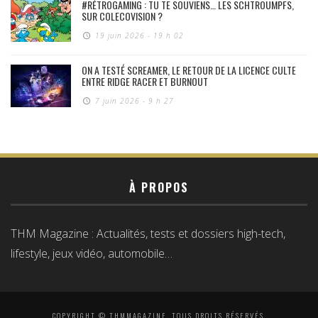
#RÉTROGAMING : TU TE SOUVIENS… LES SCHTROUMPFS,
SUR COLECOVISION ?
19 juin 2026 - 19 h 02
ON A TESTÉ SCREAMER, LE RETOUR DE LA LICENCE CULTE
ENTRE RIDGE RACER ET BURNOUT
7 juin 2026 - 9 h 27
À PROPOS
THM Magazine : Actualités, tests et dossiers high-tech,
lifestyle, jeux vidéo, automobile…
COPYRIGHT © THMMAGAZINE, TOUS DROITS RÉSERVÉS.