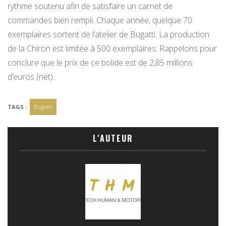
rythme soutenu afin de satisfaire un carnet de
commandes bien rempli. Chaque année, quelque 70
exemplaires sortent de l’atelier de Bugatti. La production
de la Chiron est limitée à 500 exemplaires. Rappelons pour
conclure que le prix de ce bolide est de 2,85 millions
d’euros (net).
TAGS :
Bugatti
L'AUTEUR