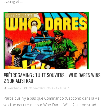
tracing et …
JEUX VIDÉO
/
TESTS
#RÉTROGAMING : TU TE SOUVIENS… WHO DARES WINS
2 SUR AMSTRAD
Turk182
/
10 novembre 2023 - 19 h 00
/
Parce qu’il n’y a pas que Commando (Capcom) dans la vie,
voici un petit retour sur Who Dares Wins 2 sur Amstrad.