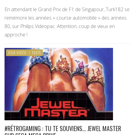
En attendant le Grand Prix de F1 de Singapour, Turk182 se
remémore les années « course automobile » des années
80, sur Philips Videopac. Attention, coup de vieux en
approche !
JEUX VIDÉO
/
TESTS
#RÉTROGAMING : TU TE SOUVIENS… JEWEL MASTER