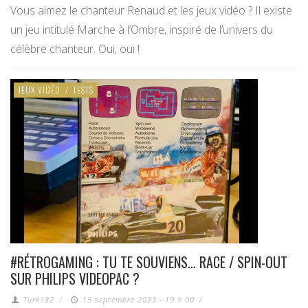
Vous aimez le chanteur Renaud et les jeux vidéo ? Il existe
un jeu intitulé Marche à l’Ombre, inspiré de l’univers du
célèbre chanteur. Oui, oui !
JEUX VIDÉO
/
TESTS
#RÉTROGAMING : TU TE SOUVIENS… RACE / SPIN-OUT
SUR PHILIPS VIDEOPAC ?
Turk182
/
15 septembre 2023 - 19 h 00
/