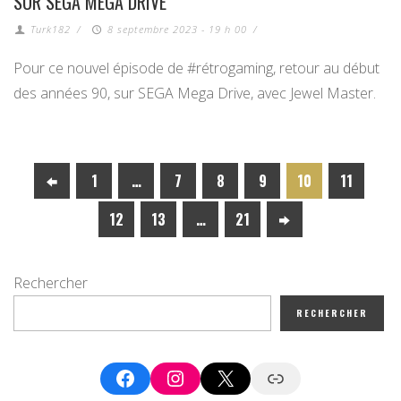
SUR SEGA MEGA DRIVE
Turk182
/
8 septembre 2023 - 19 h 00
/
Pour ce nouvel épisode de #rétrogaming, retour au début
des années 90, sur SEGA Mega Drive, avec Jewel Master.
1
…
7
8
9
10
11
12
13
…
21
Rechercher
RECHERCHER
Facebook
Instagram
X
Google News