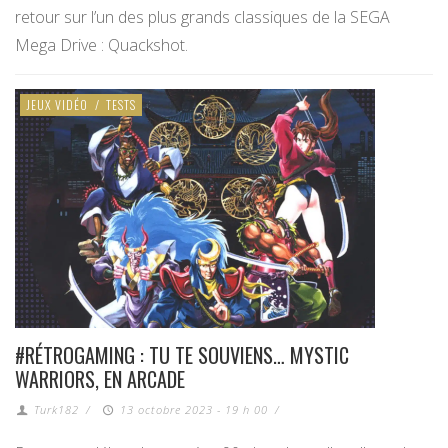
retour sur l’un des plus grands classiques de la SEGA
Mega Drive : Quackshot.
JEUX VIDÉO
/
TESTS
#RÉTROGAMING : TU TE SOUVIENS… MYSTIC
WARRIORS, EN ARCADE
Turk182
/
13 octobre 2023 - 19 h 00
/