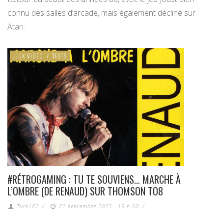
connu des salles d’arcade, mais également décliné sur
Atari.
JEUX VIDÉO
/
TESTS
#RÉTROGAMING : TU TE SOUVIENS… MARCHE À
L’OMBRE (DE RENAUD) SUR THOMSON TO8
Turk182
/
22 septembre 2023 - 19 h 00
/