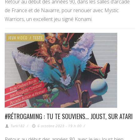
Retour au début des années 90, dans les salles d’arcade
de France et de Navarre, pour renouer avec Mystic
Warriors, un excellent jeu signé Konami.
JEUX VIDÉO
/
TESTS
#RÉTROGAMING : TU TE SOUVIENS… JOUST, SUR ATARI
Turk182
/
6 octobre 2023 - 19 h 00
/
Retour au début des années 80, avec le jeu Joust bien