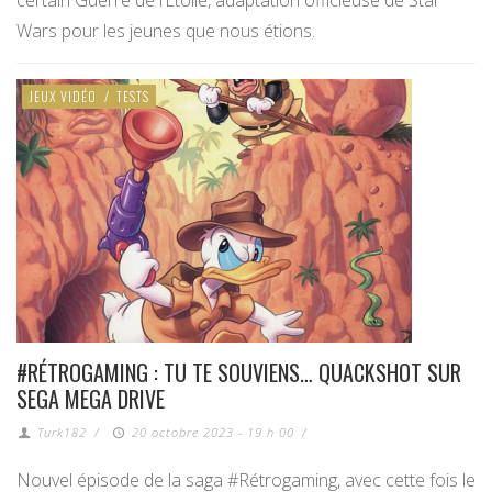
certain Guerre de l’Etoile, adaptation officieuse de Star
Wars pour les jeunes que nous étions.
JEUX VIDÉO
/
TESTS
#RÉTROGAMING : TU TE SOUVIENS… QUACKSHOT SUR
SEGA MEGA DRIVE
Turk182
/
20 octobre 2023 - 19 h 00
/
Nouvel épisode de la saga #Rétrogaming, avec cette fois le