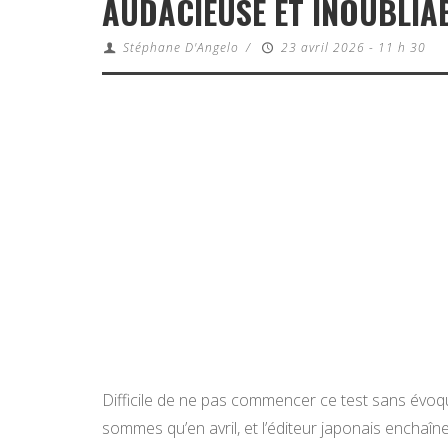
AUDACIEUSE ET INOUBLIA
Stéphane D'Angelo
/
23 avril 2026 - 11 h 30
Difficile de ne pas commencer ce test sans évo
sommes qu’en avril, et l’éditeur japonais enchaî