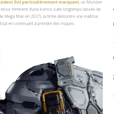
esident Evil particulièrement marquant
, un Monster
 retour imminent d’une licence culte longtemps laissée de
r de Mega Man en 2027), la firme démontre une maîtrise
tout en continuant à prendre des risques.