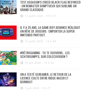
TEST ASSASSIN’S CREED BLACK FLAG RESYNCED
: UN REMASTER SOMPTUEUX QUI SUBLIME UN
GRAND CLASSIQUE
17 juillet 2026 - 10 h 37
IL Y A 25 ANS, LA GAME BOY ADVANCE RÉALISAIT
UN RÊVE DE JOUEURS : EMPORTER LA SUPER
NINTENDO PARTOUT
13 juillet 2026 - 14 h 48
#RÉTROGAMING : TU TE SOUVIENS… LES
SCHTROUMPFS, SUR COLECOVISION ?
19 juin 2026 - 19 h 02
ON A TESTÉ SCREAMER, LE RETOUR DE LA
LICENCE CULTE ENTRE RIDGE RACER ET
BURNOUT
7 juin 2026 - 9 h 27