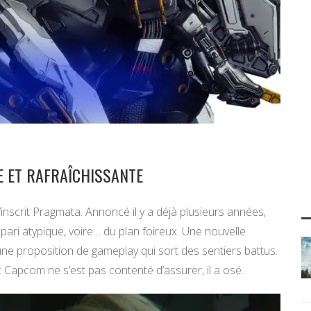
E ET RAFRAÎCHISSANTE
inscrit Pragmata. Annoncé il y a déjà plusieurs années,
u pari atypique, voire… du plan foireux. Une nouvelle
t une proposition de gameplay qui sort des sentiers battus.
 : Capcom ne s’est pas contenté d’assurer, il a osé.