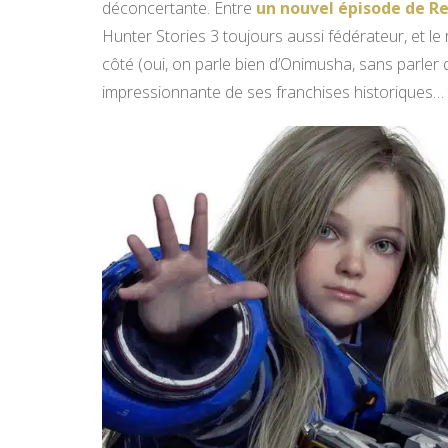
déconcertante. Entre
un nouvel épisode de R
Hunter Stories 3 toujours aussi fédérateur, et le
côté (oui, on parle bien d’Onimusha, sans parle
impressionnante de ses franchises historiques… 