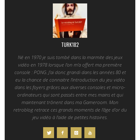
TURK182
Né en 1970 je suis tombé dans la marmite des jeux
vidéo en 1978 lorsque l’on m’a offert ma première
console : PONG. J’ai donc grandi dans les années 80 et
eu la chance de connaitre l’introduction du jeu vidéo
dans les foyers grâces aux diverses consoles et micro-
ordinateurs qui sont passés entre mes mains et qui
maintenant trônent dans ma Gameroom. Mon
retroblog retrace ces grands moments de l’âge d’or du
jeu vidéo à l’aide de petites histoires.