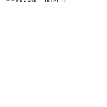
AVEC LA PSP GO… ET C’ÉTAIT UN ÉCHEC