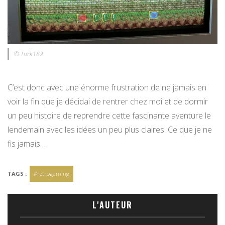
© Turk182
C’est donc avec une énorme frustration de ne jamais en
voir la fin que je décidai de rentrer chez moi et de dormir
un peu histoire de reprendre cette fascinante aventure le
lendemain avec les idées un peu plus claires. Ce que je ne
fis jamais…
TAGS :
#retrogaming
L'AUTEUR