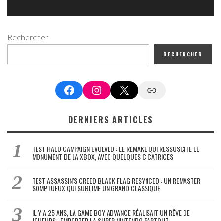
Rechercher
RECHERCHER
Facebook
Instagram
X
Google News
DERNIERS ARTICLES
TEST HALO CAMPAIGN EVOLVED : LE REMAKE QUI RESSUSCITE LE
MONUMENT DE LA XBOX, AVEC QUELQUES CICATRICES
TEST ASSASSIN’S CREED BLACK FLAG RESYNCED : UN REMASTER
SOMPTUEUX QUI SUBLIME UN GRAND CLASSIQUE
IL Y A 25 ANS, LA GAME BOY ADVANCE RÉALISAIT UN RÊVE DE
JOUEURS : EMPORTER LA SUPER NINTENDO PARTOUT