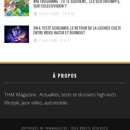
#RÉTROGAMING : TU TE SOUVIENS… LES SCHTROUMPFS,
SUR COLECOVISION ?
19 juin 2026 - 19 h 02
ON A TESTÉ SCREAMER, LE RETOUR DE LA LICENCE CULTE
ENTRE RIDGE RACER ET BURNOUT
7 juin 2026 - 9 h 27
À PROPOS
THM Magazine : Actualités, tests et dossiers high-tech,
lifestyle, jeux vidéo, automobile…
COPYRIGHT © THMMAGAZINE, TOUS DROITS RÉSERVÉS.