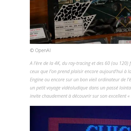
© OpenAI
A l’ère de la 4K, du ray-tracing et des 60 (ou 120)
ceux que l’on prend plaisir encore aujourd’hui à 
Engine ou encore sur un bon vieil ordinateur de l
un petit voyage vidéoludique dans un passé loint
invite chaudement à découvrir sur son excellent « 