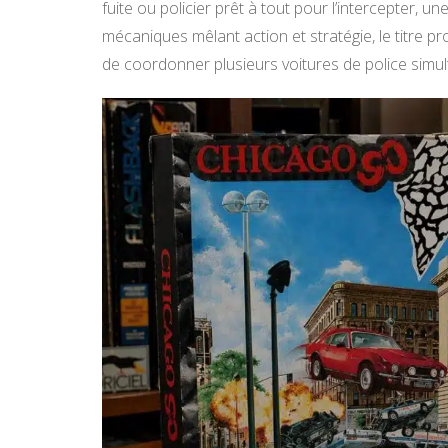
fuite ou policier prêt à tout pour l’intercepter, u
mécaniques mêlant action et stratégie, le titre 
de coordonner plusieurs voitures de police simul