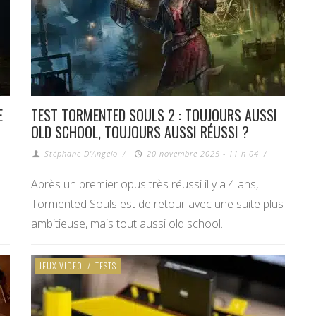
E
TEST TORMENTED SOULS 2 : TOUJOURS AUSSI
OLD SCHOOL, TOUJOURS AUSSI RÉUSSI ?
Stéphane D'Angelo
/
20 novembre 2025 - 11 h 04
/
Après un premier opus très réussi il y a 4 ans,
Tormented Souls est de retour avec une suite plus
ambitieuse, mais tout aussi old school.
JEUX VIDÉO
/
TESTS