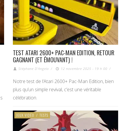
TEST ATARI 2600+ PAC-MAN EDITION, RETOUR
GAGNANT (ET ÉMOUVANT) !
Stéphane D'Angelo
/
12 novembre 2025 - 19 h 00
/
Notre test de l’Atari 2600+ Pac-Man Edition, bien
plus qu’un simple revival, c’est une véritable
es
célébration.
JEUX VIDÉO
/
TESTS