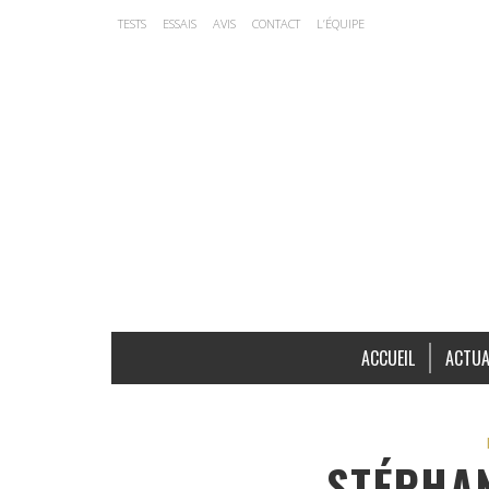
TESTS
ESSAIS
AVIS
CONTACT
L’ÉQUIPE
ACCUEIL
ACTUA
STÉPHAN