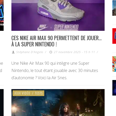
CES NIKE AIR MAX 90 PERMETTENT DE JOUER…
À LA SUPER NINTENDO !
Stéphane D'Angelo
/
27 novembre 2025 - 15 h 11
/
pe
Une Nike Air Max 90 qui intègre une Super
ed
Nintendo, le tout étant jouable avec 30 minutes
d’autonomie ? Voici la Air Snes.
JEUX VIDÉO
/
TESTS