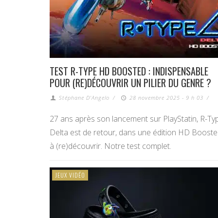
TEST R-TYPE HD BOOSTED : INDISPENSABLE
POUR (RE)DÉCOUVRIR UN PILIER DU GENRE ?
Stéphane D'Angelo
/
28 novembre 2025 - 9 h 03
/
27 ans après son lancement sur PlayStatin, R-Ty
Delta est de retour, dans une édition HD Boost
à (re)découvrir. Notre test complet.
JEUX VIDÉO