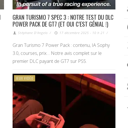
N
GRAN TURISMO 7 SPEC 3 : NOTRE TEST DU DLC
POWER PACK DE GT7 (ET OUI C’EST GÉNIAL !)
Stéphane D'Angelo
/
17 décembre 2025 - 10 h 21
/
Gran Turismo 7 Power Pack : contenu, IA Sophy
3.0, courses, prix… Notre avis complet sur le
premier DLC payant de GT7 sur PS5.
JEUX VIDÉO