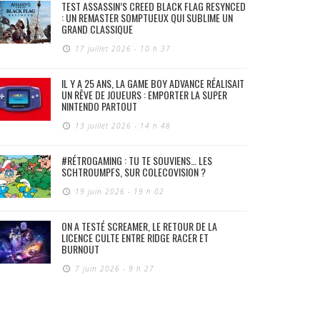
TEST ASSASSIN’S CREED BLACK FLAG RESYNCED
: UN REMASTER SOMPTUEUX QUI SUBLIME UN
GRAND CLASSIQUE
17 juillet 2026 - 10 h 37
IL Y A 25 ANS, LA GAME BOY ADVANCE RÉALISAIT
UN RÊVE DE JOUEURS : EMPORTER LA SUPER
NINTENDO PARTOUT
13 juillet 2026 - 14 h 48
#RÉTROGAMING : TU TE SOUVIENS… LES
SCHTROUMPFS, SUR COLECOVISION ?
19 juin 2026 - 19 h 02
ON A TESTÉ SCREAMER, LE RETOUR DE LA
LICENCE CULTE ENTRE RIDGE RACER ET
BURNOUT
7 juin 2026 - 9 h 27