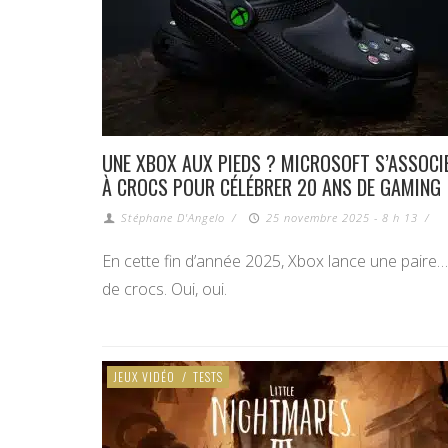
UNE XBOX AUX PIEDS ? MICROSOFT S’ASSOCI
À CROCS POUR CÉLÉBRER 20 ANS DE GAMING
Stéphane D'Angelo
/
25 novembre 2025 - 8 h 13
/
En cette fin d’année 2025, Xbox lance une paire…
de crocs. Oui, oui.
JEUX VIDÉO
/
TESTS