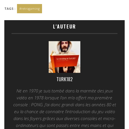
TAGS :
#retrogaming
L'AUTEUR
TURK182
Né en 1970 je suis tombé dans la marmite des jeux
vidéo en 1978 lorsque l’on m’a offert ma première
console : PONG. J’ai donc grandi dans les années 80 et
eu la chance de connaitre l’introduction du jeu vidéo
dans les foyers grâces aux diverses consoles et micro-
ordinateurs qui sont passés entre mes mains et qui