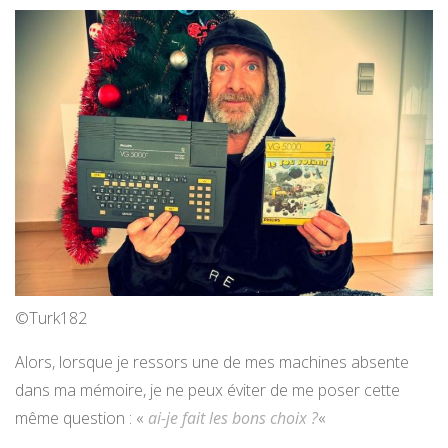
©Turk182
Alors, lorsque je ressors une de mes machines absente
dans ma mémoire, je ne peux éviter de me poser cette
même question : «
ai-je fait les bons choix ?
«