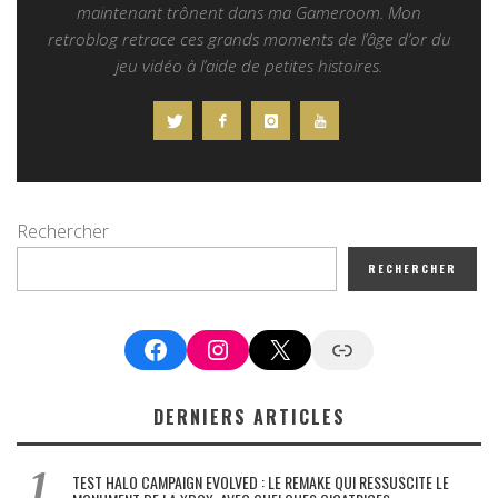
maintenant trônent dans ma Gameroom. Mon
retroblog retrace ces grands moments de l’âge d’or du
jeu vidéo à l’aide de petites histoires.
Rechercher
RECHERCHER
Facebook
Instagram
X
Google News
DERNIERS ARTICLES
TEST HALO CAMPAIGN EVOLVED : LE REMAKE QUI RESSUSCITE LE