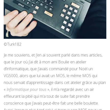
©Turk182
Je me souviens, et j’en ai souvent parlé dans mes articles,
que le jour où j’ai dit à mon ami Boulie en atelier
d’informatique, que j’avais commandé pour Noël un
VG5000, alors que lui avait un MO5, le même MO5 qui
nous servait d’apprentissage dans cet atelier grâce au plan
«
Informatique pour tous
», il m’a regardé avec un air
effleurant la pitié qui m’a tout de suite fait prendre
conscience que j’avais peut-être fait une belle boulette.
Aussi, lorsque plus tard celui-ci troqua son MO5 pour un