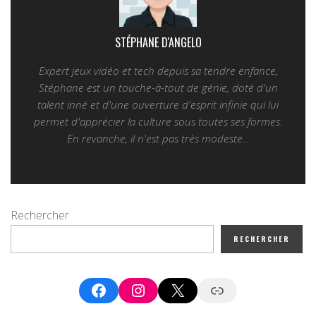
STÉPHANE D'ANGELO
Expert jeux vidéo et tech depuis sa tendre enfance,
Stéphane est un touche-à-tout de génie, doté d'un
talent inné et d'une ouverture d'esprit infinie qui lui
permet d'apprécier la culture sous toutes ses formes.
En revanche, il n'est pas très modeste...
Rechercher
RECHERCHER
Facebook
Instagram
X
Google News