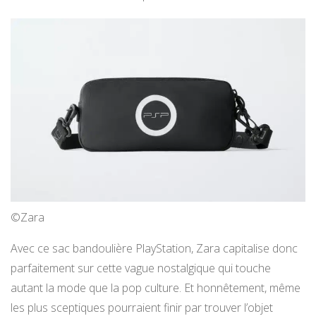
©Zara
Avec ce sac bandoulière PlayStation, Zara capitalise donc
parfaitement sur cette vague nostalgique qui touche
autant la mode que la pop culture. Et honnêtement, même
les plus sceptiques pourraient finir par trouver l’objet