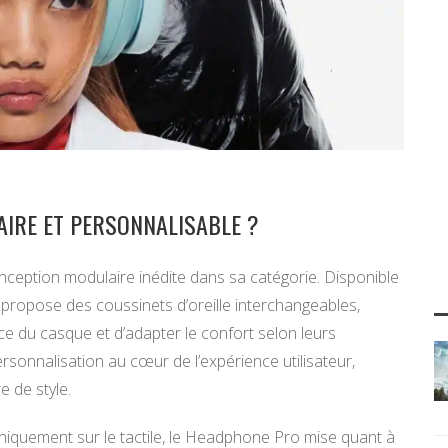
IRE ET PERSONNALISABLE ?
eption modulaire inédite dans sa catégorie. Disponible
r, il propose des coussinets d’oreille interchangeables,
ce du casque et d’adapter le confort selon leurs
rsonnalisation au cœur de l’expérience utilisateur,
e de style.
quement sur le tactile, le Headphone Pro mise quant à