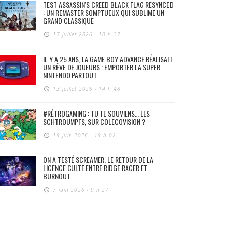
TEST ASSASSIN’S CREED BLACK FLAG RESYNCED
: UN REMASTER SOMPTUEUX QUI SUBLIME UN
GRAND CLASSIQUE
17 juillet 2026 - 10 h 37
IL Y A 25 ANS, LA GAME BOY ADVANCE RÉALISAIT
UN RÊVE DE JOUEURS : EMPORTER LA SUPER
NINTENDO PARTOUT
13 juillet 2026 - 14 h 48
#RÉTROGAMING : TU TE SOUVIENS… LES
SCHTROUMPFS, SUR COLECOVISION ?
19 juin 2026 - 19 h 02
ON A TESTÉ SCREAMER, LE RETOUR DE LA
LICENCE CULTE ENTRE RIDGE RACER ET
BURNOUT
7 juin 2026 - 9 h 27