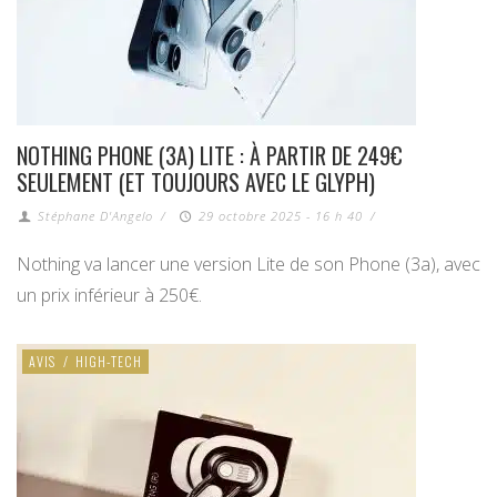
NOTHING PHONE (3A) LITE : À PARTIR DE 249€
SEULEMENT (ET TOUJOURS AVEC LE GLYPH)
Stéphane D'Angelo
/
29 octobre 2025 - 16 h 40
/
Nothing va lancer une version Lite de son Phone (3a), avec
un prix inférieur à 250€.
AVIS
/
HIGH-TECH