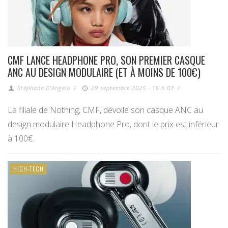
CMF LANCE HEADPHONE PRO, SON PREMIER CASQUE
ANC AU DESIGN MODULAIRE (ET À MOINS DE 100€)
Stéphane D'Angelo
/
29 septembre 2025 - 16 h 03
/
La filiale de Nothing, CMF, dévoile son casque ANC au
design modulaire Headphone Pro, dont le prix est inférieur
à 100€.
HIGH-TECH