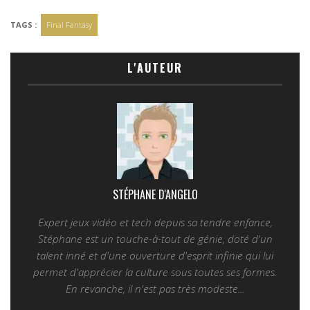
TAGS :
Final Fantasy
L'AUTEUR
STÉPHANE D'ANGELO
Expert jeux vidéo et tech depuis sa tendre enfance,
Stéphane est un touche-à-tout de génie, doté d'un
talent inné et d'une ouverture d'esprit infinie qui lui
permet d'apprécier la culture sous toutes ses formes.
En revanche, il n'est pas très modeste...