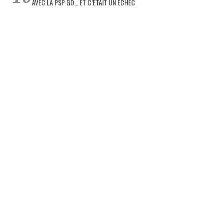
AVEC LA PSP GO… ET C’ÉTAIT UN ÉCHEC