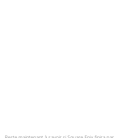
Reste maintenant à savoir si Square Enix finira par