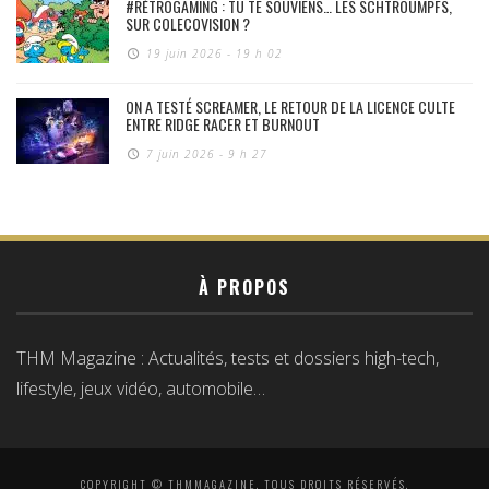
#RÉTROGAMING : TU TE SOUVIENS… LES SCHTROUMPFS,
SUR COLECOVISION ?
19 juin 2026 - 19 h 02
ON A TESTÉ SCREAMER, LE RETOUR DE LA LICENCE CULTE
ENTRE RIDGE RACER ET BURNOUT
7 juin 2026 - 9 h 27
À PROPOS
THM Magazine : Actualités, tests et dossiers high-tech,
lifestyle, jeux vidéo, automobile…
COPYRIGHT © THMMAGAZINE, TOUS DROITS RÉSERVÉS.