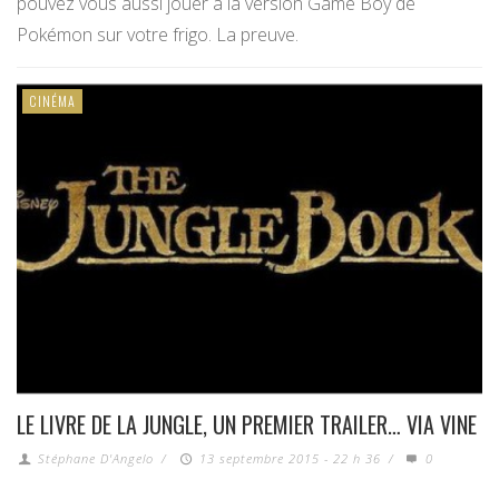
pouvez vous aussi jouer à la version Game Boy de
Pokémon sur votre frigo. La preuve.
CINÉMA
LE LIVRE DE LA JUNGLE, UN PREMIER TRAILER… VIA VINE
Stéphane D'Angelo
/
13 septembre 2015 - 22 h 36
/
0