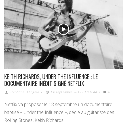
KEITH RICHARDS, UNDER THE INFLUENCE : LE
DOCUMENTAIRE INÉDIT SIGNÉ NETFLIX
Stéphane D'Angelo
/
14 septembre 2015 - 10 h 44
/
0
Netflix va proposer le 18 septembre un documentaire
baptisé « Under the Influence », dédié au guitariste des
Rolling Stones, Keith Richards.