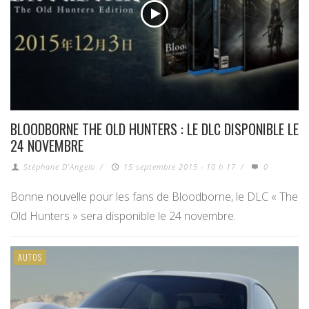
BLOODBORNE THE OLD HUNTERS : LE DLC DISPONIBLE LE
24 NOVEMBRE
Stéphane D'Angelo
/
15 septembre 2015 - 10 h 17
/
0
Bonne nouvelle pour les fans de Bloodborne, le DLC « The
Old Hunters » sera disponible le 24 novembre.
AUTOS