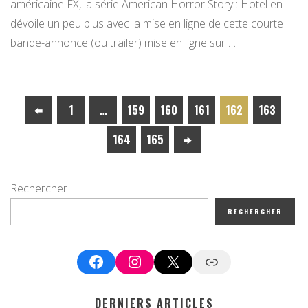
américaine FX, la série American Horror Story : Hotel en
dévoile un peu plus avec la mise en ligne de cette courte
bande-annonce (ou trailer) mise en ligne sur …
1
…
159
160
161
162
163
164
165
Rechercher
RECHERCHER
Facebook
Instagram
X
Google News
DERNIERS ARTICLES