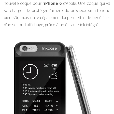
nouvelle coque pour l’
iPhone 6
d’Apple. Une coque qui va
se charger de protéger l’arrière du précieux smartphone
bien sûr, mais qui va également lui permettre de bénéficier
d’un second affichage, grâce à un écran e-ink intégré.