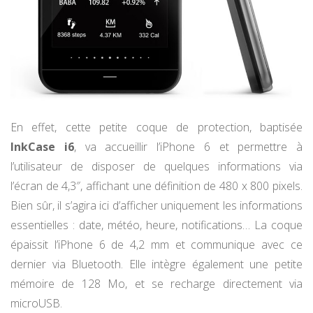
En effet, cette petite coque de protection, baptisée
InkCase i6
, va accueillir l’iPhone 6 et permettre à
l’utilisateur de disposer de quelques informations via
l’écran de 4,3″, affichant une définition de 480 x 800 pixels.
Bien sûr, il s’agira ici d’afficher uniquement les informations
essentielles : date, météo, heure, notifications… La coque
épaissit l’iPhone 6 de 4,2 mm et communique avec ce
dernier via Bluetooth. Elle intègre également une petite
mémoire de 128 Mo, et se recharge directement via
microUSB.