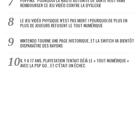
POPPINS : POURQUOI LA HAUTE AUTORITÉ DE SANTÉ VEUT FAIRE
REMBOURSER CE JEU VIDÉO CONTRE LA DYSLEXIE
LE JEU VIDÉO PHYSIQUE N’EST PAS MORT ! POURQUOI DE PLUS EN
PLUS DE JOUEURS REFUSENT LE TOUT NUMÉRIQUE
NINTENDO TOURNE UNE PAGE HISTORIQUE, ET LA SWITCH VA BIENTÔT
DISPARAÎTRE DES RAYONS
IL Y A 17 ANS, PLAYSTATION TENTAIT DÉJÀ LE « TOUT NUMÉRIQUE »
AVEC LA PSP GO… ET C’ÉTAIT UN ÉCHEC