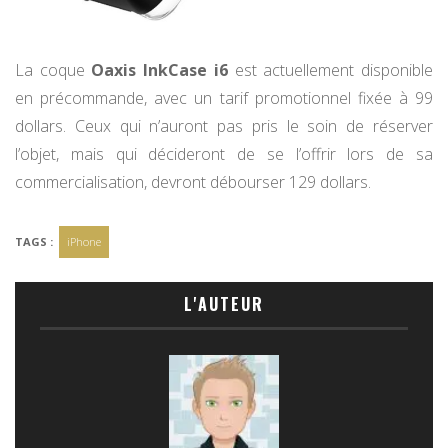
La coque
Oaxis InkCase i6
est actuellement disponible
en précommande, avec un tarif promotionnel fixée à 99
dollars. Ceux qui n’auront pas pris le soin de réserver
l’objet, mais qui décideront de se l’offrir lors de sa
commercialisation, devront débourser 129 dollars.
TAGS :
iPhone
L'AUTEUR