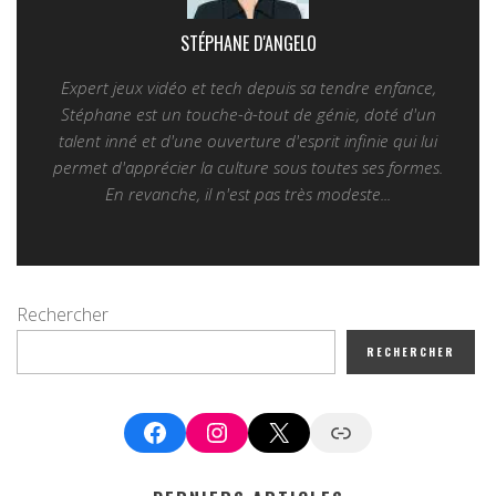
STÉPHANE D'ANGELO
Expert jeux vidéo et tech depuis sa tendre enfance,
Stéphane est un touche-à-tout de génie, doté d'un
talent inné et d'une ouverture d'esprit infinie qui lui
permet d'apprécier la culture sous toutes ses formes.
En revanche, il n'est pas très modeste...
Rechercher
RECHERCHER
Facebook
Instagram
X
Google News